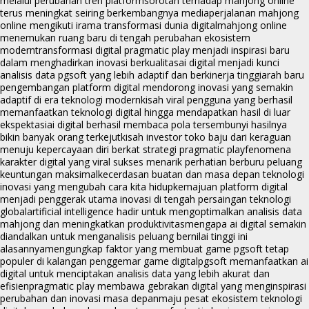
melalui perubahan tren platform
sorotan terhadap mahjong online
terus meningkat seiring berkembangnya media
perjalanan mahjong
online mengikuti irama transformasi dunia digital
mahjong online
menemukan ruang baru di tengah perubahan ekosistem
modern
transformasi digital pragmatic play menjadi inspirasi baru
dalam menghadirkan inovasi berkualitas
ai digital menjadi kunci
analisis data pgsoft yang lebih adaptif dan berkinerja tinggi
arah baru
pengembangan platform digital mendorong inovasi yang semakin
adaptif di era teknologi modern
kisah viral pengguna yang berhasil
memanfaatkan teknologi digital hingga mendapatkan hasil di luar
ekspektasi
ai digital berhasil membaca pola tersembunyi hasilnya
bikin banyak orang terkejut
kisah investor toko baju dari keraguan
menuju kepercayaan diri berkat strategi pragmatic play
fenomena
karakter digital yang viral sukses menarik perhatian berburu peluang
keuntungan maksimal
kecerdasan buatan dan masa depan teknologi
inovasi yang mengubah cara kita hidup
kemajuan platform digital
menjadi penggerak utama inovasi di tengah persaingan teknologi
global
artificial intelligence hadir untuk mengoptimalkan analisis data
mahjong dan meningkatkan produktivitas
mengapa ai digital semakin
diandalkan untuk menganalisis peluang bernilai tinggi ini
alasannya
mengungkap faktor yang membuat game pgsoft tetap
populer di kalangan penggemar game digital
pgsoft memanfaatkan ai
digital untuk menciptakan analisis data yang lebih akurat dan
efisien
pragmatic play membawa gebrakan digital yang menginspirasi
perubahan dan inovasi masa depan
maju pesat ekosistem teknologi