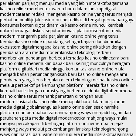
perjalanan panjang menuju media yang lebih interaktif
bagaimana
kasino online membentuk warna baru dalam lanskap digital
modern
catatan redaksi mengenai kasino online yang terus menjadi
perhatian publik
jejak kasino online terlihat di tengah perubahan gaya
konsumsi konten digital
dinamika kasino online muncul kembali
dalam berbagai diskusi seputar inovasi platform
sorotan media
modern mengarah pada perjalanan kasino online yang terus
berubah
kasino online dipandang sebagai bagian dari dinamika
ekosistem digital
mengapa kasino online sering dikaitkan dengan
perubahan arah media modern
lanskap teknologi terbaru
memberikan pandangan berbeda terhadap kasino online
cara baru
kasino online menemukan babak baru seiring munculnya beragam
platform digital
dari media hingga komunitas kasino online mulai
menjadi bahan perbincangan
kisah baru kasino online mengalami
perubahan yang terus berjalan di era teknologi
melihat kasino online
melalui perspektif perkembangan platform interaktif
kasino online
kembali hadir dengan narasi yang berbeda di dunia digital
fenomena
kasino online terus menarik perhatian di tengah arus
modernisasi
arah kasino online menapaki baru dalam perjalanan
media digital global
mengulas kasino online dari sisi dinamika
platform dan perubahan zaman
mahjong ways menjadi bagian dari
perubahan peta media digital modern
ketika mahjong ways mulai
mengisi percakapan di berbagai platform online
membaca jejak
mahjong ways melalui perkembangan lanskap teknologi
mahjong
ways dan narasi baru yang muncul di era media interaktif
bagaimana