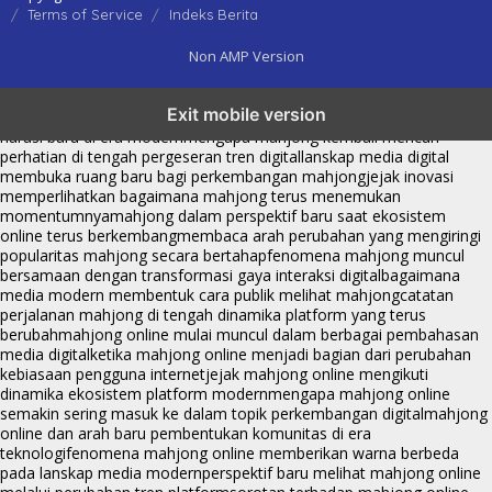
Terms of Service
Indeks Berita
Non AMP Version
mahjong menjadi sorotan dalam perubahan pola interaksi digital
Exit mobile version
masa kini
dari komunitas hingga platform mahjong membangun
narasi baru di era modern
mengapa mahjong kembali mencuri
perhatian di tengah pergeseran tren digital
lanskap media digital
membuka ruang baru bagi perkembangan mahjong
jejak inovasi
memperlihatkan bagaimana mahjong terus menemukan
momentumnya
mahjong dalam perspektif baru saat ekosistem
online terus berkembang
membaca arah perubahan yang mengiringi
popularitas mahjong secara bertahap
fenomena mahjong muncul
bersamaan dengan transformasi gaya interaksi digital
bagaimana
media modern membentuk cara publik melihat mahjong
catatan
perjalanan mahjong di tengah dinamika platform yang terus
berubah
mahjong online mulai muncul dalam berbagai pembahasan
media digital
ketika mahjong online menjadi bagian dari perubahan
kebiasaan pengguna internet
jejak mahjong online mengikuti
dinamika ekosistem platform modern
mengapa mahjong online
semakin sering masuk ke dalam topik perkembangan digital
mahjong
online dan arah baru pembentukan komunitas di era
teknologi
fenomena mahjong online memberikan warna berbeda
pada lanskap media modern
perspektif baru melihat mahjong online