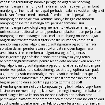
yang lebih terhubung
dinamika pengguna digital mendorong
perkembangan mahjong online di era modern
apa yang membuat
mahjong online mulai mendapat perhatian dalam ekosistem digital
di
balik transformasi media interaktif terdapat kisah perjalanan
mahjong online
sejak awal kemunculannya hingga era modern
mahjong online terus mengalami perubahan
menelusuri
perkembangan teknologi yang membentuk ekosistem mahjong
online
catatan editorial tentang perubahan platform dan perjalanan
mahjong online
pandangan baru melihat mahjong online sebagai
bagian dari transformasi digital
rekonstruksi model komputasi
mendorong evolusi algoritma pg soft
algoritma pg soft menjadi
sorotan dalam pembahasan struktur data modern
bagaimana
arsitektur sistem membentuk algoritma pg soft generasi
baru
algoritma pg soft dan pendekatan rekayasa yang terus
berkembang
transformasi pemrosesan data memberikan arah baru
bagi algoritma pg soft
algoritma pg soft mulai beradaptasi dengan
model komputasi terdistribusi
mengulas strategi optimalisasi pada
algoritma pg soft modern
algoritma pg soft membuka perspektif
baru terhadap infrastruktur digital
efisiensi pemrosesan menjadi
bagian penting dari algoritma pg soft
algoritma pg soft
dikembangkan melalui pola komputasi yang lebih adaptif
topik baru
kasino online menjadi yang kian sering mengisi ruang pembahasan
media digital
ketika kasino online hadir dalam perubahan arah
percakapan platform modern
membaca fenomena kasino online dari
sudut pandang perkembangan teknologi
era baru kasino online dan