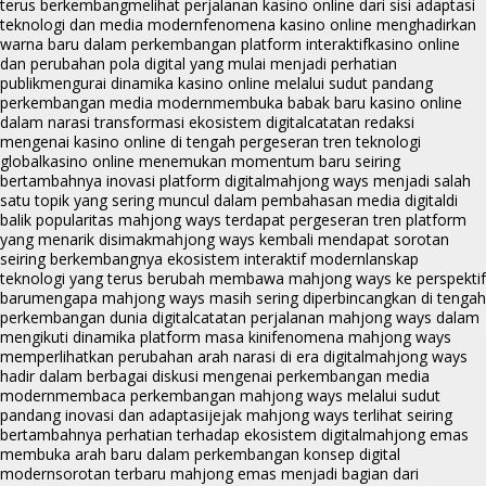
terus berkembang
melihat perjalanan kasino online dari sisi adaptasi
teknologi dan media modern
fenomena kasino online menghadirkan
warna baru dalam perkembangan platform interaktif
kasino online
dan perubahan pola digital yang mulai menjadi perhatian
publik
mengurai dinamika kasino online melalui sudut pandang
perkembangan media modern
membuka babak baru kasino online
dalam narasi transformasi ekosistem digital
catatan redaksi
mengenai kasino online di tengah pergeseran tren teknologi
global
kasino online menemukan momentum baru seiring
bertambahnya inovasi platform digital
mahjong ways menjadi salah
satu topik yang sering muncul dalam pembahasan media digital
di
balik popularitas mahjong ways terdapat pergeseran tren platform
yang menarik disimak
mahjong ways kembali mendapat sorotan
seiring berkembangnya ekosistem interaktif modern
lanskap
teknologi yang terus berubah membawa mahjong ways ke perspektif
baru
mengapa mahjong ways masih sering diperbincangkan di tengah
perkembangan dunia digital
catatan perjalanan mahjong ways dalam
mengikuti dinamika platform masa kini
fenomena mahjong ways
memperlihatkan perubahan arah narasi di era digital
mahjong ways
hadir dalam berbagai diskusi mengenai perkembangan media
modern
membaca perkembangan mahjong ways melalui sudut
pandang inovasi dan adaptasi
jejak mahjong ways terlihat seiring
bertambahnya perhatian terhadap ekosistem digital
mahjong emas
membuka arah baru dalam perkembangan konsep digital
modern
sorotan terbaru mahjong emas menjadi bagian dari