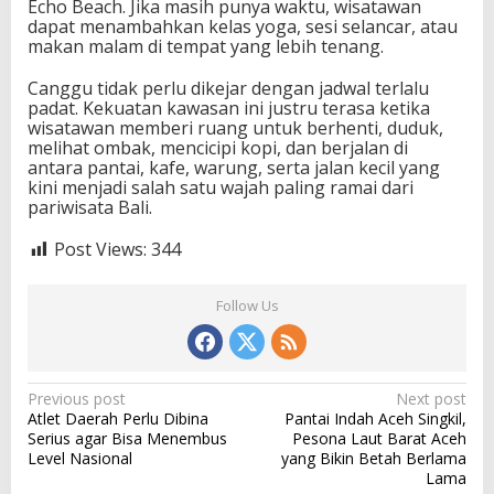
Echo Beach. Jika masih punya waktu, wisatawan
dapat menambahkan kelas yoga, sesi selancar, atau
makan malam di tempat yang lebih tenang.
Canggu tidak perlu dikejar dengan jadwal terlalu
padat. Kekuatan kawasan ini justru terasa ketika
wisatawan memberi ruang untuk berhenti, duduk,
melihat ombak, mencicipi kopi, dan berjalan di
antara pantai, kafe, warung, serta jalan kecil yang
kini menjadi salah satu wajah paling ramai dari
pariwisata Bali.
Post Views:
344
Follow Us
P
Previous post
Next post
Atlet Daerah Perlu Dibina
Pantai Indah Aceh Singkil,
o
Serius agar Bisa Menembus
Pesona Laut Barat Aceh
s
Level Nasional
yang Bikin Betah Berlama
Lama