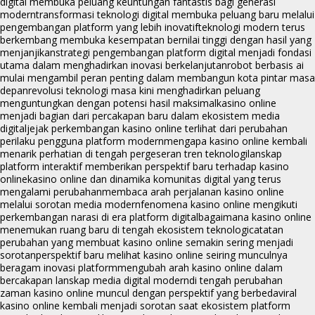
digital membuka peluang keuntungan fantastis bagi generasi
modern
transformasi teknologi digital membuka peluang baru melalui
pengembangan platform yang lebih inovatif
teknologi modern terus
berkembang membuka kesempatan bernilai tinggi dengan hasil yang
menjanjikan
strategi pengembangan platform digital menjadi fondasi
utama dalam menghadirkan inovasi berkelanjutan
robot berbasis ai
mulai mengambil peran penting dalam membangun kota pintar masa
depan
revolusi teknologi masa kini menghadirkan peluang
menguntungkan dengan potensi hasil maksimal
kasino online
menjadi bagian dari percakapan baru dalam ekosistem media
digital
jejak perkembangan kasino online terlihat dari perubahan
perilaku pengguna platform modern
mengapa kasino online kembali
menarik perhatian di tengah pergeseran tren teknologi
lanskap
platform interaktif memberikan perspektif baru terhadap kasino
online
kasino online dan dinamika komunitas digital yang terus
mengalami perubahan
membaca arah perjalanan kasino online
melalui sorotan media modern
fenomena kasino online mengikuti
perkembangan narasi di era platform digital
bagaimana kasino online
menemukan ruang baru di tengah ekosistem teknologi
catatan
perubahan yang membuat kasino online semakin sering menjadi
sorotan
perspektif baru melihat kasino online seiring munculnya
beragam inovasi platform
mengubah arah kasino online dalam
bercakapan lanskap media digital modern
di tengah perubahan
zaman kasino online muncul dengan perspektif yang berbeda
viral
kasino online kembali menjadi sorotan saat ekosistem platform