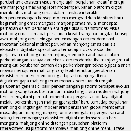
perubahan ekosistem visual
menjelajahi perjalanan kreatif menuju
era mahjong emas yang lebih modern
perubahan platform digital
membentuk mahjong emas dalam lanskap interaktif
baru
perkembangan konsep modern menghadirkan identitas baru
bagi mahjong emas
mengapa mahjong emas mulai mendapat
perhatian dalam perubahan era digital
dibalik transformasi visual
mahjong emas terdapat perjalanan kreatif yang panjang
dari konsep
awal mahjong emas hingga perkembangan era modern saat
ini
catatan editorial melihat perubahan mahjong emas dari sisi
ekosistem digital
perspektif baru terhadap inovasi visual dan
perjalanan mahjong emas
mahjong membuka arah baru dalam
perkembangan budaya dan ekosistem modern
ketika mahjong mulai
mengikuti perubahan zaman dan perkembangan teknologi
perjalanan
inovasi menuju era mahjong yang lebih terhubung
perubahan
ekosistem modern mendorong adaptasi mahjong di era
digital
mengapa mahjong tetap menarik perhatian di tengah
perubahan generasi
di balik perkembangan platform terdapat evolusi
mahjong yang terus berjalan
dari tradisi hingga era modern mahjong
terus mengalami perubahan
membaca pergeseran budaya digital
melalui perkembangan mahjong
perspektif baru terhadap perjalanan
mahjong di lingkungan modern
arah perubahan global membentuk
masa depan mahjong
mahjong online mengalami pergeseran arah
seiring berkembangnya ekosistem digital modern
sorotan baru
mengenai mahjong online di tengah perubahan platform
interaktif
evolusi platform membawa mahjong online menuju fase