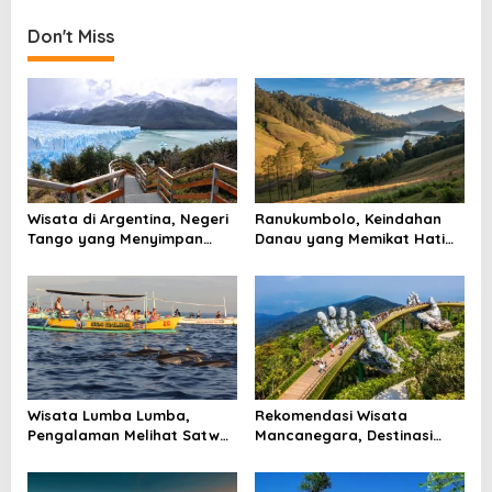
t
n
Don't Miss
a
v
i
g
a
t
Wisata di Argentina, Negeri
Ranukumbolo, Keindahan
Tango yang Menyimpan
Danau yang Memikat Hati
i
Gunung Es, Air Terjun, dan
Pendaki di Jalur Semeru
o
Kota Penuh Warna
n
Wisata Lumba Lumba,
Rekomendasi Wisata
Pengalaman Melihat Satwa
Mancanegara, Destinasi
Laut yang Membuat Pagi
Dunia yang Layak Masuk
Terasa Berbeda
Rencana Liburan