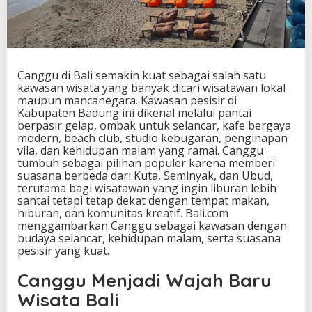
P
a
n
t
a
i
Canggu di Bali semakin kuat sebagai salah satu
d
kawasan wisata yang banyak dicari wisatawan lokal
a
maupun mancanegara. Kawasan pesisir di
n
Kabupaten Badung ini dikenal melalui pantai
G
berpasir gelap, ombak untuk selancar, kafe bergaya
a
modern, beach club, studio kebugaran, penginapan
y
vila, dan kehidupan malam yang ramai. Canggu
a
tumbuh sebagai pilihan populer karena memberi
H
suasana berbeda dari Kuta, Seminyak, dan Ubud,
i
terutama bagi wisatawan yang ingin liburan lebih
d
santai tetapi tetap dekat dengan tempat makan,
u
hiburan, dan komunitas kreatif. Bali.com
p
menggambarkan Canggu sebagai kawasan dengan
S
budaya selancar, kehidupan malam, serta suasana
a
pesisir yang kuat.
n
t
Canggu Menjadi Wajah Baru
a
Wisata Bali
i
J