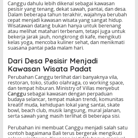
Canggu dahulu lebih dikenal sebagai kawasan
a
pesisir yang tenang, dekat sawah, pantai, dan desa.
d
Dalam beberapa tahun terakhir, wajahnya berubah
i
cepat menjadi kawasan wisata yang sangat hidup.
M
Wisatawan datang bukan hanya untuk berenang
a
atau melihat matahari terbenam, tetapi juga untuk
g
bekerja jarak jauh, nongkrong di kafe, mengikuti
n
kelas yoga, mencoba kuliner sehat, dan menikmati
e
suasana pantai pada malam hari.
t
W
Dari Desa Pesisir Menjadi
i
s
Kawasan Wisata Padat
a
Perubahan Canggu terlihat dari banyaknya vila,
t
restoran, toko, studio olahraga, co working space,
a
dan tempat hiburan. Ministry of Villas menyebut
Canggu
sebagai kawasan dengan perpaduan
budaya selancar, tempat makan trendi, komunitas
kreatif muda, kehidupan lokal yang santai, skate
bowl, beach club, musik langsung, mural jalanan,
serta sawah yang masih terlihat di beberapa sisi.
Perubahan ini membuat Canggu menjadi salah satu
contoh bagaimana Bali terus bergerak mengikuti