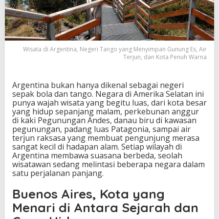
e
r
i
T
a
Wisata di Argentina, Negeri Tango yang Menyimpan Gunung Es, Air
n
Terjun, dan Kota Penuh Warna
g
o
y
Argentina bukan hanya dikenal sebagai negeri
a
sepak bola dan tango. Negara di Amerika Selatan ini
n
punya wajah wisata yang begitu luas, dari kota besar
g
yang hidup sepanjang malam, perkebunan anggur
M
di kaki Pegunungan Andes, danau biru di kawasan
e
pegunungan, padang luas Patagonia, sampai air
n
terjun raksasa yang membuat pengunjung merasa
y
sangat kecil di hadapan alam. Setiap wilayah di
i
Argentina membawa suasana berbeda, seolah
m
wisatawan sedang melintasi beberapa negara dalam
p
satu perjalanan panjang.
a
n
Buenos Aires, Kota yang
G
u
Menari di Antara Sejarah dan
n
u