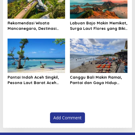
Rekomendasi Wisata
Labuan Bajo Makin Memikat,
Mancanegara, Destinasi
Surga Laut Flores yang Bikin
Dunia yang Layak Masuk
Wisatawan Ingin Kembali
Rencana Liburan
Pantai Indah Aceh Singkil,
Canggu Bali Makin Ramai,
Pesona Laut Barat Aceh
Pantai dan Gaya Hidup
yang Bikin Betah Berlama
Santai Jadi Magnet Wisata
Lama
Add Comment