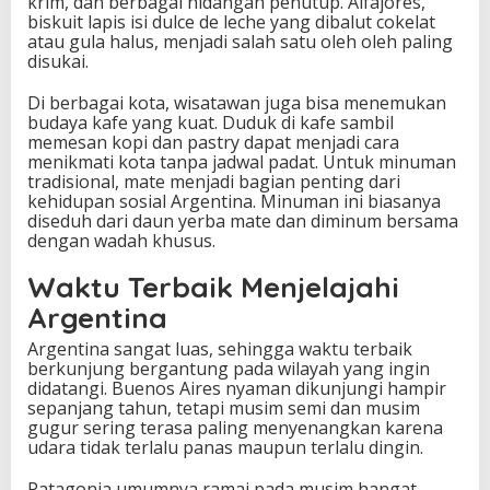
krim, dan berbagai hidangan penutup. Alfajores,
biskuit lapis isi dulce de leche yang dibalut cokelat
atau gula halus, menjadi salah satu oleh oleh paling
disukai.
Di berbagai kota, wisatawan juga bisa menemukan
budaya kafe yang kuat. Duduk di kafe sambil
memesan kopi dan pastry dapat menjadi cara
menikmati kota tanpa jadwal padat. Untuk minuman
tradisional, mate menjadi bagian penting dari
kehidupan sosial Argentina. Minuman ini biasanya
diseduh dari daun yerba mate dan diminum bersama
dengan wadah khusus.
Waktu Terbaik Menjelajahi
Argentina
Argentina sangat luas, sehingga waktu terbaik
berkunjung bergantung pada wilayah yang ingin
didatangi. Buenos Aires nyaman dikunjungi hampir
sepanjang tahun, tetapi musim semi dan musim
gugur sering terasa paling menyenangkan karena
udara tidak terlalu panas maupun terlalu dingin.
Patagonia umumnya ramai pada musim hangat