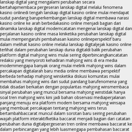
lanskap digital yang mengalami perubahan secara
bertahap
membaca pergeseran lanskap digital melalui fenomena
kasino online
di tengah lanskap digital kasino online mulai mendapat
sudut pandang baru
perkembangan lanskap digital membawa narasi
kasino online ke arah berbeda
kasino online menjadi bagian dari
dinamika lanskap digital modern
catatan mengenai lanskap digital dan
perjalanan kasino online masa kini
ketika perubahan lanskap digital
mulai mempengaruhi pembahasan kasino online
perspektif baru
dalam melihat kasino online melalui lanskap digital
jejak kasino online
terlihat dalam perubahan lanskap dunia digital
di balik perubahan
platform digital mahjong wins mulai sering diperbincangkan
catatan
redaksi yang menyoroti kehadiran mahjong wins di era media
modern
mengapa banyak orang mulai melirik mahjong wins dalam
percakapan digital
arah baru media online membawa perspektif
berbeda terhadap mahjong wins
ketika diskusi komunitas mulai
membahas mahjong wins dari sudut pandang baru
fenomena yang
tidak disadari berkaitan dengan popularitas mahjong wins
membaca
sinyal perubahan yang muncul bersama mahjong wins
tidak hanya
soal tren mahjong wins kini jadi bahan observasi media
perjalanan
panjang menuju era platform modern bersama mahjong wins
apa
yang membuat percakapan tentang mahjong wins terus
bertambah
baccarat muncul dalam sorotan baru seiring perubahan
wajah platform interaktif
ketika baccarat menjadi bagian dari catatan
perubahan dunia digital
pergeseran tren online membawa baccarat ke
dalam perbincangan yang lebih luas
mengapa pembahasan baccarat