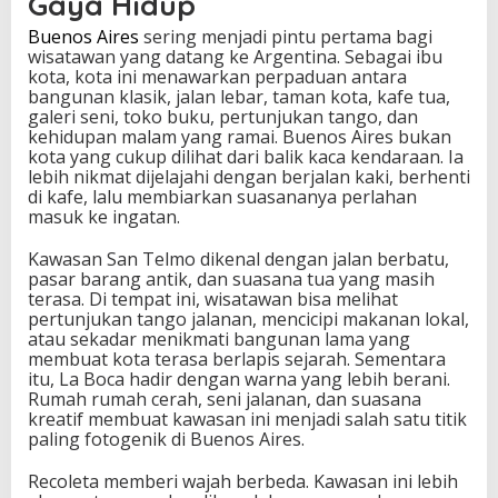
Gaya Hidup
n
Buenos Aires
sering menjadi pintu pertama bagi
g
wisatawan yang datang ke Argentina. Sebagai ibu
E
kota, kota ini menawarkan perpaduan antara
s
bangunan klasik, jalan lebar, taman kota, kafe tua,
,
galeri seni, toko buku, pertunjukan tango, dan
A
kehidupan malam yang ramai. Buenos Aires bukan
i
kota yang cukup dilihat dari balik kaca kendaraan. Ia
r
lebih nikmat dijelajahi dengan berjalan kaki, berhenti
T
di kafe, lalu membiarkan suasananya perlahan
e
masuk ke ingatan.
r
j
Kawasan San Telmo dikenal dengan jalan berbatu,
u
pasar barang antik, dan suasana tua yang masih
n
terasa. Di tempat ini, wisatawan bisa melihat
,
pertunjukan tango jalanan, mencicipi makanan lokal,
d
atau sekadar menikmati bangunan lama yang
a
membuat kota terasa berlapis sejarah. Sementara
n
itu, La Boca hadir dengan warna yang lebih berani.
K
Rumah rumah cerah, seni jalanan, dan suasana
o
kreatif membuat kawasan ini menjadi salah satu titik
t
paling fotogenik di Buenos Aires.
a
P
e
Recoleta memberi wajah berbeda. Kawasan ini lebih