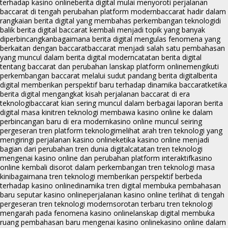
terhadap kasino online
berita digital mulai menyoroti perjalanan
baccarat di tengah perubahan platform modern
baccarat hadir dalam
rangkaian berita digital yang membahas perkembangan teknologi
di
balik berita digital baccarat kembali menjadi topik yang banyak
diperbincangkan
bagaimana berita digital mengulas fenomena yang
berkaitan dengan baccarat
baccarat menjadi salah satu pembahasan
yang muncul dalam berita digital modern
catatan berita digital
tentang baccarat dan perubahan lanskap platform online
mengikuti
perkembangan baccarat melalui sudut pandang berita digital
berita
digital memberikan perspektif baru terhadap dinamika baccarat
ketika
berita digital mengangkat kisah perjalanan baccarat di era
teknologi
baccarat kian sering muncul dalam berbagai laporan berita
digital masa kini
tren teknologi membawa kasino online ke dalam
perbincangan baru di era modern
kasino online muncul seiring
pergeseran tren platform teknologi
melihat arah tren teknologi yang
mengiringi perjalanan kasino online
ketika kasino online menjadi
bagian dari perubahan tren dunia digital
catatan tren teknologi
mengenai kasino online dan perubahan platform interaktif
kasino
online kembali disorot dalam perkembangan tren teknologi masa
kini
bagaimana tren teknologi memberikan perspektif berbeda
terhadap kasino online
dinamika tren digital membuka pembahasan
baru seputar kasino online
perjalanan kasino online terlihat di tengah
pergeseran tren teknologi modern
sorotan terbaru tren teknologi
mengarah pada fenomena kasino online
lanskap digital membuka
ruang pembahasan baru mengenai kasino online
kasino online dalam