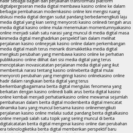
hadir sebagai bagian dari perjalanan transformasi platform
digital
pergeseran media digital membawa kasino online ke dalam
berbagai pembahasan modern
kasino online kini mengisi ruang
diskusi media digital dengan sudut pandang berbeda
mengikuti laju
media digital yang kian sering menyoroti kasino online
di tengah arus
media digital kasino online mulai menemukan momentumnya
kasino
online menjadi salah satu narasi yang muncul di media digital masa
kini
media digital menghadirkan perspektif lain dalam melihat
perjalanan kasino online
jejak kasino online dalam perkembangan
media digital masih terus menarik disimak
ketika media digital
mengikuti perubahan yang membawa kasino online ke perhatian
publik
kasino online dilihat dari sisi media digital yang terus
menciptakan inovasi
catatan perjalanan media digital yang ikut
membentuk narasi tentang kasino online
berita digital mulai
menyoroti perubahan yang mengiringi kasino online
kasino online
hadir dalam rangkaian berita digital yang terus
berkembang
bagaimana berita digital mengulas fenomena yang
berkaitan dengan kasino online
di balik arus berita digital kasino
online kembali menjadi perhatian
kasino online mewarnai sejumlah
pembahasan dalam berita digital modern
berita digital mencatat
dinamika baru yang muncul bersama kasino online
mengikuti
perjalanan kasino online melalui sudut pandang berita digital
kasino
online menjadi salah satu topik yang sering muncul di berita
digital
catatan berita digital mengenai kasino online dan perubahan
era teknologi
ketika berita digital memberikan perspektif baru