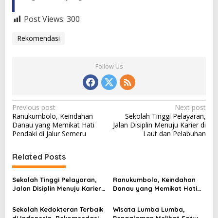
Post Views:
300
Rekomendasi
Follow Us
P
Previous post
Next post
Ranukumbolo, Keindahan
Sekolah Tinggi Pelayaran,
o
Danau yang Memikat Hati
Jalan Disiplin Menuju Karier di
s
Pendaki di Jalur Semeru
Laut dan Pelabuhan
t
Related Posts
n
a
Sekolah Tinggi Pelayaran,
Ranukumbolo, Keindahan
v
Jalan Disiplin Menuju Karier
Danau yang Memikat Hati
di Laut dan Pelabuhan
Pendaki di Jalur Semeru
i
Sekolah Kedokteran Terbaik
Wisata Lumba Lumba,