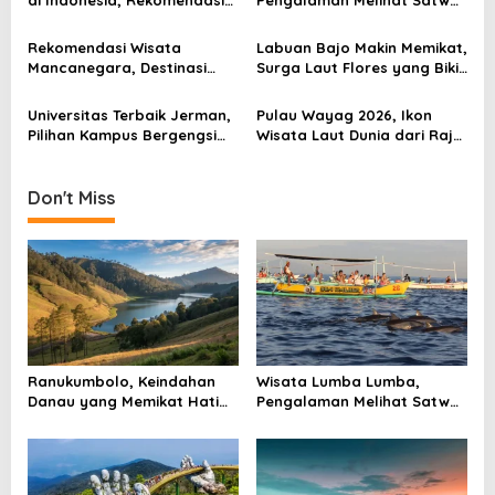
g
di Indonesia, Rekomendasi
Pengalaman Melihat Satwa
Kampus untuk Calon Dokter
Laut yang Membuat Pagi
a
Terasa Berbeda
Rekomendasi Wisata
Labuan Bajo Makin Memikat,
t
Mancanegara, Destinasi
Surga Laut Flores yang Bikin
i
Dunia yang Layak Masuk
Wisatawan Ingin Kembali
Rencana Liburan
o
Universitas Terbaik Jerman,
Pulau Wayag 2026, Ikon
Pilihan Kampus Bergengsi
Wisata Laut Dunia dari Raja
n
Untuk Kuliah Dunia
Ampat
Don't Miss
Ranukumbolo, Keindahan
Wisata Lumba Lumba,
Danau yang Memikat Hati
Pengalaman Melihat Satwa
Pendaki di Jalur Semeru
Laut yang Membuat Pagi
Terasa Berbeda