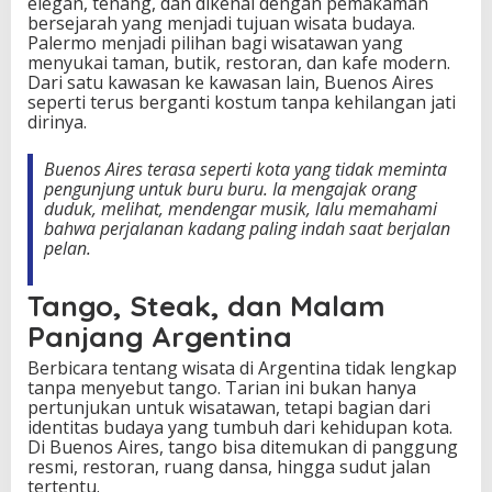
n
elegan, tenang, dan dikenal dengan pemakaman
u
bersejarah yang menjadi tujuan wisata budaya.
h
Palermo menjadi pilihan bagi wisatawan yang
W
menyukai taman, butik, restoran, dan kafe modern.
a
Dari satu kawasan ke kawasan lain, Buenos Aires
r
seperti terus berganti kostum tanpa kehilangan jati
n
dirinya.
a
Buenos Aires terasa seperti kota yang tidak meminta
pengunjung untuk buru buru. Ia mengajak orang
duduk, melihat, mendengar musik, lalu memahami
bahwa perjalanan kadang paling indah saat berjalan
pelan.
Tango, Steak, dan Malam
Panjang Argentina
Berbicara tentang wisata di Argentina tidak lengkap
tanpa menyebut tango. Tarian ini bukan hanya
pertunjukan untuk wisatawan, tetapi bagian dari
identitas budaya yang tumbuh dari kehidupan kota.
Di Buenos Aires, tango bisa ditemukan di panggung
resmi, restoran, ruang dansa, hingga sudut jalan
tertentu.