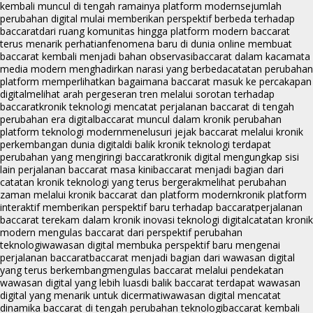
kembali muncul di tengah ramainya platform modern
sejumlah
perubahan digital mulai memberikan perspektif berbeda terhadap
baccarat
dari ruang komunitas hingga platform modern baccarat
terus menarik perhatian
fenomena baru di dunia online membuat
baccarat kembali menjadi bahan observasi
baccarat dalam kacamata
media modern menghadirkan narasi yang berbeda
catatan perubahan
platform memperlihatkan bagaimana baccarat masuk ke percakapan
digital
melihat arah pergeseran tren melalui sorotan terhadap
baccarat
kronik teknologi mencatat perjalanan baccarat di tengah
perubahan era digital
baccarat muncul dalam kronik perubahan
platform teknologi modern
menelusuri jejak baccarat melalui kronik
perkembangan dunia digital
di balik kronik teknologi terdapat
perubahan yang mengiringi baccarat
kronik digital mengungkap sisi
lain perjalanan baccarat masa kini
baccarat menjadi bagian dari
catatan kronik teknologi yang terus bergerak
melihat perubahan
zaman melalui kronik baccarat dan platform modern
kronik platform
interaktif memberikan perspektif baru terhadap baccarat
perjalanan
baccarat terekam dalam kronik inovasi teknologi digital
catatan kronik
modern mengulas baccarat dari perspektif perubahan
teknologi
wawasan digital membuka perspektif baru mengenai
perjalanan baccarat
baccarat menjadi bagian dari wawasan digital
yang terus berkembang
mengulas baccarat melalui pendekatan
wawasan digital yang lebih luas
di balik baccarat terdapat wawasan
digital yang menarik untuk dicermati
wawasan digital mencatat
dinamika baccarat di tengah perubahan teknologi
baccarat kembali