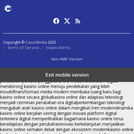
Copyright ©
Caca Media
2025
Terms of Service
Indeks Berita
Non AMP Version
kasino online menjadi bagian dari transformasi ekosistem digital
Exit mobile version
yang terus berkembang
perkembangan kasino online mencerminkan
perubahan perilaku pengguna di era modern
ekosistem digital
mendorong kasino online menuju pendekatan yang lebih
inovatif
transformasi media modern membuka ruang baru bagi
kasino online secara global
kasino online dan adaptasi teknologi
menjadi cerminan perubahan era digital
perkembangan teknologi
mengubah arah kasino online dalam mengikuti tren modern
dinamika
kasino online berjalan seiring dengan inovasi platform digital
terkini
era digital memperlihatkan bagaimana kasino online terus
beradaptasi dengan perubahan
inovasi berkelanjutan menjadikan
kasino online semakin dekat dengan ekosistem modern
kasino online