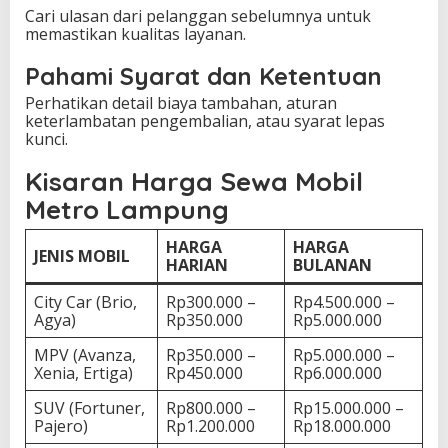
Cari ulasan dari pelanggan sebelumnya untuk
memastikan kualitas layanan.
Pahami Syarat dan Ketentuan
Perhatikan detail biaya tambahan, aturan
keterlambatan pengembalian, atau syarat lepas
kunci.
Kisaran Harga Sewa Mobil
Metro Lampung
HARGA
HARGA
JENIS MOBIL
HARIAN
BULANAN
City Car (Brio,
Rp300.000 –
Rp4.500.000 –
Agya)
Rp350.000
Rp5.000.000
MPV (Avanza,
Rp350.000 –
Rp5.000.000 –
Xenia, Ertiga)
Rp450.000
Rp6.000.000
SUV (Fortuner,
Rp800.000 –
Rp15.000.000 –
Pajero)
Rp1.200.000
Rp18.000.000