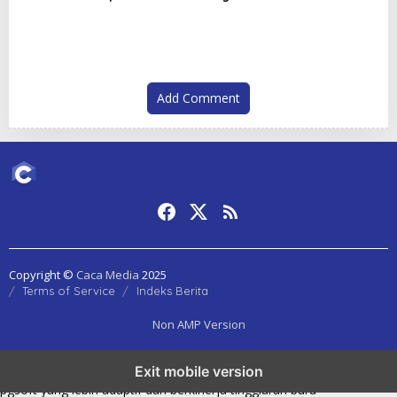
Garansi untuk Kiriman Lebih
hingga Modern yang
Aman
Menggugah Selera
Add Comment
Copyright ©
Caca Media
2025
Terms of Service
Indeks Berita
Non AMP Version
transformasi digital pragmatic play menjadi inspirasi baru dalam
Exit mobile version
menghadirkan inovasi berkualitas
ai digital menjadi kunci analisis data
pgsoft yang lebih adaptif dan berkinerja tinggi
arah baru