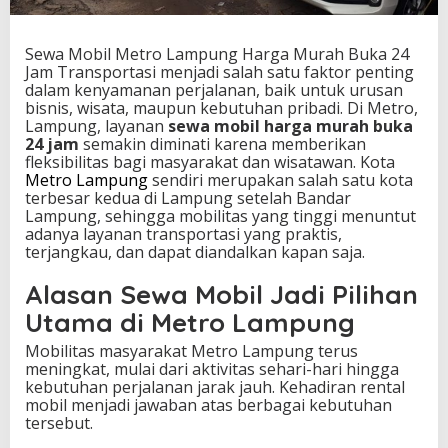
H
a
r
Sewa Mobil Metro Lampung Harga Murah Buka 24
g
Jam Transportasi menjadi salah satu faktor penting
a
dalam kenyamanan perjalanan, baik untuk urusan
M
bisnis, wisata, maupun kebutuhan pribadi. Di Metro,
u
Lampung, layanan
sewa mobil harga murah buka
r
24 jam
semakin diminati karena memberikan
a
fleksibilitas bagi masyarakat dan wisatawan. Kota
h
Metro Lampung
sendiri merupakan salah satu kota
B
terbesar kedua di Lampung setelah Bandar
u
Lampung, sehingga mobilitas yang tinggi menuntut
k
adanya layanan transportasi yang praktis,
a
terjangkau, dan dapat diandalkan kapan saja.
2
4
Alasan Sewa Mobil Jadi Pilihan
J
Utama di Metro Lampung
a
m
Mobilitas masyarakat Metro Lampung terus
meningkat, mulai dari aktivitas sehari-hari hingga
kebutuhan perjalanan jarak jauh. Kehadiran rental
mobil menjadi jawaban atas berbagai kebutuhan
tersebut.