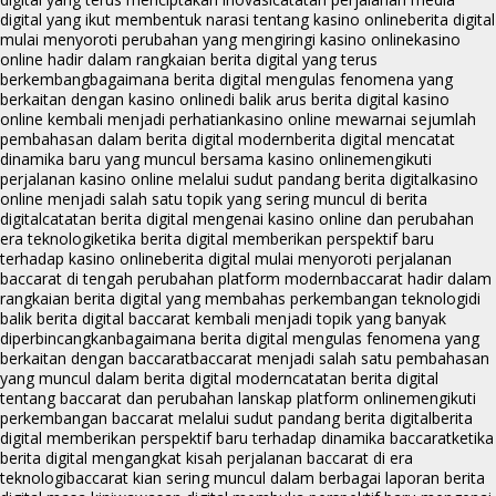
digital yang ikut membentuk narasi tentang kasino online
berita digital
mulai menyoroti perubahan yang mengiringi kasino online
kasino
online hadir dalam rangkaian berita digital yang terus
berkembang
bagaimana berita digital mengulas fenomena yang
berkaitan dengan kasino online
di balik arus berita digital kasino
online kembali menjadi perhatian
kasino online mewarnai sejumlah
pembahasan dalam berita digital modern
berita digital mencatat
dinamika baru yang muncul bersama kasino online
mengikuti
perjalanan kasino online melalui sudut pandang berita digital
kasino
online menjadi salah satu topik yang sering muncul di berita
digital
catatan berita digital mengenai kasino online dan perubahan
era teknologi
ketika berita digital memberikan perspektif baru
terhadap kasino online
berita digital mulai menyoroti perjalanan
baccarat di tengah perubahan platform modern
baccarat hadir dalam
rangkaian berita digital yang membahas perkembangan teknologi
di
balik berita digital baccarat kembali menjadi topik yang banyak
diperbincangkan
bagaimana berita digital mengulas fenomena yang
berkaitan dengan baccarat
baccarat menjadi salah satu pembahasan
yang muncul dalam berita digital modern
catatan berita digital
tentang baccarat dan perubahan lanskap platform online
mengikuti
perkembangan baccarat melalui sudut pandang berita digital
berita
digital memberikan perspektif baru terhadap dinamika baccarat
ketika
berita digital mengangkat kisah perjalanan baccarat di era
teknologi
baccarat kian sering muncul dalam berbagai laporan berita