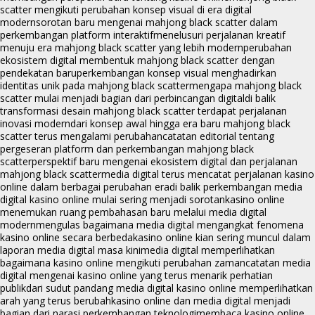
scatter mengikuti perubahan konsep visual di era digital
modern
sorotan baru mengenai mahjong black scatter dalam
perkembangan platform interaktif
menelusuri perjalanan kreatif
menuju era mahjong black scatter yang lebih modern
perubahan
ekosistem digital membentuk mahjong black scatter dengan
pendekatan baru
perkembangan konsep visual menghadirkan
identitas unik pada mahjong black scatter
mengapa mahjong black
scatter mulai menjadi bagian dari perbincangan digital
di balik
transformasi desain mahjong black scatter terdapat perjalanan
inovasi modern
dari konsep awal hingga era baru mahjong black
scatter terus mengalami perubahan
catatan editorial tentang
pergeseran platform dan perkembangan mahjong black
scatter
perspektif baru mengenai ekosistem digital dan perjalanan
mahjong black scatter
media digital terus mencatat perjalanan kasino
online dalam berbagai perubahan era
di balik perkembangan media
digital kasino online mulai sering menjadi sorotan
kasino online
menemukan ruang pembahasan baru melalui media digital
modern
mengulas bagaimana media digital mengangkat fenomena
kasino online secara berbeda
kasino online kian sering muncul dalam
laporan media digital masa kini
media digital memperlihatkan
bagaimana kasino online mengikuti perubahan zaman
catatan media
digital mengenai kasino online yang terus menarik perhatian
publik
dari sudut pandang media digital kasino online memperlihatkan
arah yang terus berubah
kasino online dan media digital menjadi
bagian dari narasi perkembangan teknologi
membaca kasino online