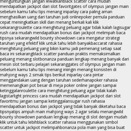
menguntungkan jangan lewatkan
black scatter cara mudah
mendapatkan jackpot dari slot favorit
gates of olympus jangan main
sebelum kamu tahu tips menang ini
parlay cara paling aman
menghasilkan uang dari taruhan judi online
poker pemula panduan
cepat meningkatkan skill dan menang berkali kali klik
sekarang
roulette cara menghitung peluang agar tidak kalah lagi
sugar
rush cara mudah mendapatkan bonus dan jackpot melimpah baca
tipsnya sekarang
wild bounty showdown cara mengatur strategi
taruhan yang efektif klik untuk tahu lebih banyak
baccarat rahasia
menghitung peluang yang bikin kamu jadi pemenang setiap saat
baca ini sekarang
black scatter panduan praktis memaksimalkan
peluang menang slot
bonanza panduan lengkap menang banyak dari
mesin slot terbaru pelajari sekarang
gates of olympus jangan main
sebelum kamu tahu tips menang ini
ingin menang konsisten di
mahjong ways 2 simak tips berikut ini
parlay cara pintar
menggandakan uang dengan taruhan sederhana
poker rahasia
memenangkan pot besar di meja poker online jangan sampai
ketinggalan
roulette cara menghitung peluang agar tidak kalah
lagi
starlight princess cara mudah mendapatkan jackpot dari slot
favoritmu jangan sampai ketinggalan
sugar rush rahasia
mendapatkan bonus dan jackpot yang tidak banyak diketahui baca
tipsnya
tips ampuh main mahjong ways 2 agar selalu menang
wild
bounty showdown panduan lengkap menang di slot dengan mudah
klik untuk tahu lebih
black scatter rahasia menggunakan simbol
scatter untuk jackpot melimpah
bonanza pola main yang bisa buat