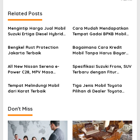
t
n
Related Posts
a
v
Mengintip Harga Jual Mobil
Cara Mudah Mendapatkan
Suzuki Ertiga Diesel Hybrid
Tempat Gadai BPKB Mobil
i
dan Spesifikasinya
Jakarta Timur Aman dan
g
Terpercaya
Bengkel Rust Protection
Bagaimana Cara Kredit
Jakarta Terbaik
Mobil Tanpa Harus Bayar
a
DP
t
All New Nissan Serena e-
Spesifikasi Suzuki Fronx, SUV
i
Power C28, MPV Masa
Terbaru dengan Fitur
Depan dengan Teknologi
Unggul
o
Canggih
Tempat Melindungi Mobil
Tiga Jenis Mobil Toyota
n
dari Karat Terbaik
Pilihan di Dealer Toyota
Binjai
Don't Miss