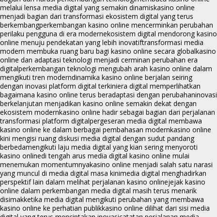
melalui lensa media digital yang semakin dinamis
kasino online
menjadi bagian dari transformasi ekosistem digital yang terus
berkembang
perkembangan kasino online mencerminkan perubahan
perilaku pengguna di era modern
ekosistem digital mendorong kasino
online menuju pendekatan yang lebih inovatif
transformasi media
modern membuka ruang baru bagi kasino online secara global
kasino
online dan adaptasi teknologi menjadi cerminan perubahan era
digital
perkembangan teknologi mengubah arah kasino online dalam
mengikuti tren modern
dinamika kasino online berjalan seiring
dengan inovasi platform digital terkini
era digital memperlihatkan
bagaimana kasino online terus beradaptasi dengan perubahan
inovasi
berkelanjutan menjadikan kasino online semakin dekat dengan
ekosistem modern
kasino online hadir sebagai bagian dari perjalanan
transformasi platform digital
pergeseran media digital membawa
kasino online ke dalam berbagai pembahasan modern
kasino online
kini mengisi ruang diskusi media digital dengan sudut pandang
berbeda
mengikuti laju media digital yang kian sering menyoroti
kasino online
di tengah arus media digital kasino online mulai
menemukan momentumnya
kasino online menjadi salah satu narasi
yang muncul di media digital masa kini
media digital menghadirkan
perspektif lain dalam melihat perjalanan kasino online
jejak kasino
online dalam perkembangan media digital masih terus menarik
disimak
ketika media digital mengikuti perubahan yang membawa
kasino online ke perhatian publik
kasino online dilihat dari sisi media
digital yang terus menciptakan inovasi
catatan perjalanan media