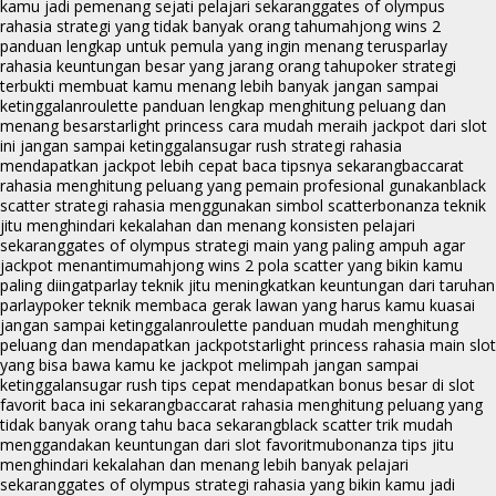
kamu jadi pemenang sejati pelajari sekarang
gates of olympus
rahasia strategi yang tidak banyak orang tahu
mahjong wins 2
panduan lengkap untuk pemula yang ingin menang terus
parlay
rahasia keuntungan besar yang jarang orang tahu
poker strategi
terbukti membuat kamu menang lebih banyak jangan sampai
ketinggalan
roulette panduan lengkap menghitung peluang dan
menang besar
starlight princess cara mudah meraih jackpot dari slot
ini jangan sampai ketinggalan
sugar rush strategi rahasia
mendapatkan jackpot lebih cepat baca tipsnya sekarang
baccarat
rahasia menghitung peluang yang pemain profesional gunakan
black
scatter strategi rahasia menggunakan simbol scatter
bonanza teknik
jitu menghindari kekalahan dan menang konsisten pelajari
sekarang
gates of olympus strategi main yang paling ampuh agar
jackpot menantimu
mahjong wins 2 pola scatter yang bikin kamu
paling diingat
parlay teknik jitu meningkatkan keuntungan dari taruhan
parlay
poker teknik membaca gerak lawan yang harus kamu kuasai
jangan sampai ketinggalan
roulette panduan mudah menghitung
peluang dan mendapatkan jackpot
starlight princess rahasia main slot
yang bisa bawa kamu ke jackpot melimpah jangan sampai
ketinggalan
sugar rush tips cepat mendapatkan bonus besar di slot
favorit baca ini sekarang
baccarat rahasia menghitung peluang yang
tidak banyak orang tahu baca sekarang
black scatter trik mudah
menggandakan keuntungan dari slot favoritmu
bonanza tips jitu
menghindari kekalahan dan menang lebih banyak pelajari
sekarang
gates of olympus strategi rahasia yang bikin kamu jadi