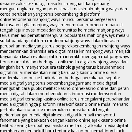
depan
revolusi teknologi masa kini menghadirkan peluang
menguntungkan dengan potensi hasil maksimal
mahjong ways dan
cerita perubahan yang terus berkembang di platform
online
fenomena mahjong ways muncul bersama pergeseran
kebiasaan digital
mahjong ways menemukan momentum baru di
tengah laju inovasi media
dari komunitas ke media mahjong ways
terus menjadi perhatian
mengurai popularitas mahjong ways melalui
sudut pandang platform modern
mahjong ways dalam lintasan
perubahan media yang terus bergerak
perkembangan mahjong ways
mencerminkan dinamika era digital masa kini
mahjong ways menjadi
bagian dari kisah evolusi platform interaktif
mengapa mahjong ways
terus muncul dalam berbagai topik media digital
mahjong ways dan
langkah baru menyambut era teknologi yang terus berubah
media
digital mulai memberikan ruang baru bagi kasino online di era
modern
kasino online hadir dalam berbagai percakapan seputar
media digital yang terus berkembang
bagaimana media digital
mengubah cara publik melihat kasino online
kasino online dan peran
media digital dalam membentuk arus informasi modern
sorotan
media digital terhadap kasino online terus mengalami perubahan
dari
media digital hingga platform interaktif kasino online mulai menarik
perhatian
kasino online menemukan narasi baru di tengah
perkembangan media digital
media digital kembali menyoroti
fenomena yang berkaitan dengan kasino online
jejak kasino online
terlihat seiring berubahnya lanskap media digital
ketika media digital
membangun perspektif baru tentang kasino online
mahjong black