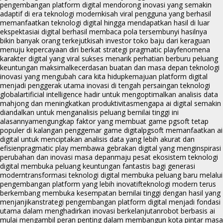
pengembangan platform digital mendorong inovasi yang semakin
adaptif di era teknologi modern
kisah viral pengguna yang berhasil
memanfaatkan teknologi digital hingga mendapatkan hasil di luar
ekspektasi
ai digital berhasil membaca pola tersembunyi hasilnya
bikin banyak orang terkejut
kisah investor toko baju dari keraguan
menuju kepercayaan diri berkat strategi pragmatic play
fenomena
karakter digital yang viral sukses menarik perhatian berburu peluang
keuntungan maksimal
kecerdasan buatan dan masa depan teknologi
inovasi yang mengubah cara kita hidup
kemajuan platform digital
menjadi penggerak utama inovasi di tengah persaingan teknologi
global
artificial intelligence hadir untuk mengoptimalkan analisis data
mahjong dan meningkatkan produktivitas
mengapa ai digital semakin
diandalkan untuk menganalisis peluang bernilai tinggi ini
alasannya
mengungkap faktor yang membuat game pgsoft tetap
populer di kalangan penggemar game digital
pgsoft memanfaatkan ai
digital untuk menciptakan analisis data yang lebih akurat dan
efisien
pragmatic play membawa gebrakan digital yang menginspirasi
perubahan dan inovasi masa depan
maju pesat ekosistem teknologi
digital membuka peluang keuntungan fantastis bagi generasi
modern
transformasi teknologi digital membuka peluang baru melalui
pengembangan platform yang lebih inovatif
teknologi modern terus
berkembang membuka kesempatan bernilai tinggi dengan hasil yang
menjanjikan
strategi pengembangan platform digital menjadi fondasi
utama dalam menghadirkan inovasi berkelanjutan
robot berbasis ai
mulai mengambil peran penting dalam membangun kota pintar masa