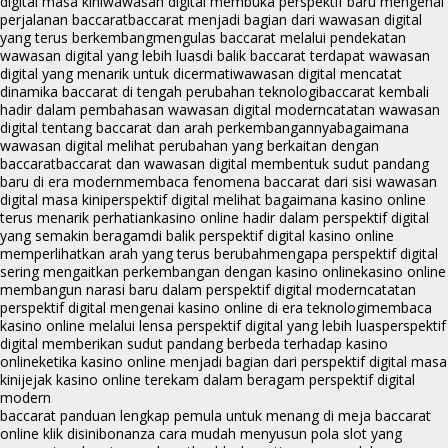
digital masa kini
wawasan digital membuka perspektif baru mengenai
perjalanan baccarat
baccarat menjadi bagian dari wawasan digital
yang terus berkembang
mengulas baccarat melalui pendekatan
wawasan digital yang lebih luas
di balik baccarat terdapat wawasan
digital yang menarik untuk dicermati
wawasan digital mencatat
dinamika baccarat di tengah perubahan teknologi
baccarat kembali
hadir dalam pembahasan wawasan digital modern
catatan wawasan
digital tentang baccarat dan arah perkembangannya
bagaimana
wawasan digital melihat perubahan yang berkaitan dengan
baccarat
baccarat dan wawasan digital membentuk sudut pandang
baru di era modern
membaca fenomena baccarat dari sisi wawasan
digital masa kini
perspektif digital melihat bagaimana kasino online
terus menarik perhatian
kasino online hadir dalam perspektif digital
yang semakin beragam
di balik perspektif digital kasino online
memperlihatkan arah yang terus berubah
mengapa perspektif digital
sering mengaitkan perkembangan dengan kasino online
kasino online
membangun narasi baru dalam perspektif digital modern
catatan
perspektif digital mengenai kasino online di era teknologi
membaca
kasino online melalui lensa perspektif digital yang lebih luas
perspektif
digital memberikan sudut pandang berbeda terhadap kasino
online
ketika kasino online menjadi bagian dari perspektif digital masa
kini
jejak kasino online terekam dalam beragam perspektif digital
modern
baccarat panduan lengkap pemula untuk menang di meja baccarat
online klik disini
bonanza cara mudah menyusun pola slot yang