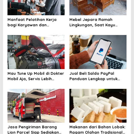
Manfaat Pelatihan Kerja
Mebel Jepara Ramah
bagi Karyawan dan
Lingkungan, Saat Kayu
Perusahaan yang Sering
Berkelanjutan Mengubah
Diremehkan
Wajah Industri Furnitur
Mau Tune Up Mobil di Dokter
Jual Beli Saldo PayPal
Mobil Aja, Servis Lebih
Panduan Lengkap untuk
Tenang dan Terarah
Pemula dan Pelaku Bisnis
Digital
Jasa Pengiriman Barang
Makanan dari Bahan Lobak:
Lion Parcel Siap Sediakan
Ragam Olahan Tradisional