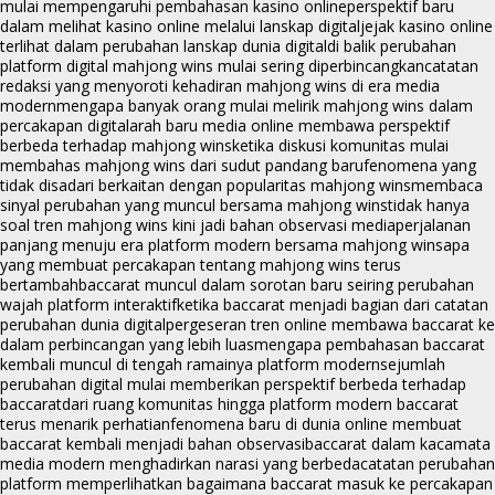
mulai mempengaruhi pembahasan kasino online
perspektif baru
dalam melihat kasino online melalui lanskap digital
jejak kasino online
terlihat dalam perubahan lanskap dunia digital
di balik perubahan
platform digital mahjong wins mulai sering diperbincangkan
catatan
redaksi yang menyoroti kehadiran mahjong wins di era media
modern
mengapa banyak orang mulai melirik mahjong wins dalam
percakapan digital
arah baru media online membawa perspektif
berbeda terhadap mahjong wins
ketika diskusi komunitas mulai
membahas mahjong wins dari sudut pandang baru
fenomena yang
tidak disadari berkaitan dengan popularitas mahjong wins
membaca
sinyal perubahan yang muncul bersama mahjong wins
tidak hanya
soal tren mahjong wins kini jadi bahan observasi media
perjalanan
panjang menuju era platform modern bersama mahjong wins
apa
yang membuat percakapan tentang mahjong wins terus
bertambah
baccarat muncul dalam sorotan baru seiring perubahan
wajah platform interaktif
ketika baccarat menjadi bagian dari catatan
perubahan dunia digital
pergeseran tren online membawa baccarat ke
dalam perbincangan yang lebih luas
mengapa pembahasan baccarat
kembali muncul di tengah ramainya platform modern
sejumlah
perubahan digital mulai memberikan perspektif berbeda terhadap
baccarat
dari ruang komunitas hingga platform modern baccarat
terus menarik perhatian
fenomena baru di dunia online membuat
baccarat kembali menjadi bahan observasi
baccarat dalam kacamata
media modern menghadirkan narasi yang berbeda
catatan perubahan
platform memperlihatkan bagaimana baccarat masuk ke percakapan