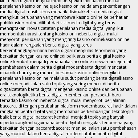
kini
media digital menghadirkan perspektif lain dalam melihat
perjalanan kasino online
jejak kasino online dalam perkembangan
media digital masih terus menarik disimak
ketika media digital
mengikuti perubahan yang membawa kasino online ke perhatian
publik
kasino online dilihat dari sisi media digital yang terus
menciptakan inovasi
catatan perjalanan media digital yang ikut
membentuk narasi tentang kasino online
berita digital mulai
menyoroti perubahan yang mengiringi kasino online
kasino online
hadir dalam rangkaian berita digital yang terus
berkembang
bagaimana berita digital mengulas fenomena yang
berkaitan dengan kasino online
di balik arus berita digital kasino
online kembali menjadi perhatian
kasino online mewarnai sejumlah
pembahasan dalam berita digital modern
berita digital mencatat
dinamika baru yang muncul bersama kasino online
mengikuti
perjalanan kasino online melalui sudut pandang berita digital
kasino
online menjadi salah satu topik yang sering muncul di berita
digital
catatan berita digital mengenai kasino online dan perubahan
era teknologi
ketika berita digital memberikan perspektif baru
terhadap kasino online
berita digital mulai menyoroti perjalanan
baccarat di tengah perubahan platform modern
baccarat hadir dalam
rangkaian berita digital yang membahas perkembangan teknologi
di
balik berita digital baccarat kembali menjadi topik yang banyak
diperbincangkan
bagaimana berita digital mengulas fenomena yang
berkaitan dengan baccarat
baccarat menjadi salah satu pembahasan
yang muncul dalam berita digital modern
catatan berita digital