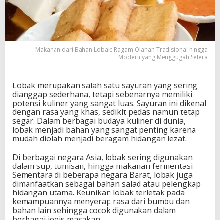
:
R
a
g
a
Makanan dari Bahan Lobak: Ragam Olahan Tradisional hingga
m
Modern yang Menggugah Selera
O
l
a
Lobak merupakan salah satu sayuran yang sering
h
dianggap sederhana, tetapi sebenarnya memiliki
a
potensi kuliner yang sangat luas. Sayuran ini dikenal
n
dengan rasa yang khas, sedikit pedas namun tetap
T
segar. Dalam berbagai budaya kuliner di dunia,
r
lobak menjadi bahan yang sangat penting karena
a
mudah diolah menjadi beragam hidangan lezat.
d
i
Di berbagai negara Asia, lobak sering digunakan
s
dalam sup, tumisan, hingga makanan fermentasi.
i
Sementara di beberapa negara Barat, lobak juga
o
dimanfaatkan sebagai bahan salad atau pelengkap
n
hidangan utama. Keunikan lobak terletak pada
a
kemampuannya menyerap rasa dari bumbu dan
l
bahan lain sehingga cocok digunakan dalam
h
berbagai jenis masakan.
i