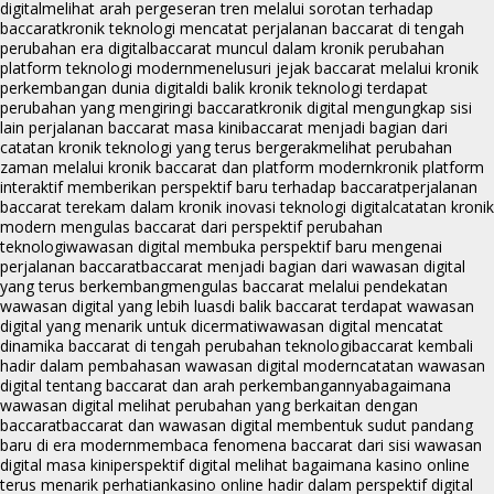
digital
melihat arah pergeseran tren melalui sorotan terhadap
baccarat
kronik teknologi mencatat perjalanan baccarat di tengah
perubahan era digital
baccarat muncul dalam kronik perubahan
platform teknologi modern
menelusuri jejak baccarat melalui kronik
perkembangan dunia digital
di balik kronik teknologi terdapat
perubahan yang mengiringi baccarat
kronik digital mengungkap sisi
lain perjalanan baccarat masa kini
baccarat menjadi bagian dari
catatan kronik teknologi yang terus bergerak
melihat perubahan
zaman melalui kronik baccarat dan platform modern
kronik platform
interaktif memberikan perspektif baru terhadap baccarat
perjalanan
baccarat terekam dalam kronik inovasi teknologi digital
catatan kronik
modern mengulas baccarat dari perspektif perubahan
teknologi
wawasan digital membuka perspektif baru mengenai
perjalanan baccarat
baccarat menjadi bagian dari wawasan digital
yang terus berkembang
mengulas baccarat melalui pendekatan
wawasan digital yang lebih luas
di balik baccarat terdapat wawasan
digital yang menarik untuk dicermati
wawasan digital mencatat
dinamika baccarat di tengah perubahan teknologi
baccarat kembali
hadir dalam pembahasan wawasan digital modern
catatan wawasan
digital tentang baccarat dan arah perkembangannya
bagaimana
wawasan digital melihat perubahan yang berkaitan dengan
baccarat
baccarat dan wawasan digital membentuk sudut pandang
baru di era modern
membaca fenomena baccarat dari sisi wawasan
digital masa kini
perspektif digital melihat bagaimana kasino online
terus menarik perhatian
kasino online hadir dalam perspektif digital