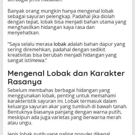
n
g
Banyak orang mungkin hanya mengenal lobak
g
sebagai sayuran pelengkap. Padahal jika diolah
a
dengan tepat, lobak bisa menjadi bahan utama yang
M
menghasilkan hidangan kaya rasa dan
o
menyehatkan.
d
e
“Saya selalu merasa
lobak
adalah bahan dapur yang
r
sering diremehkan, padahal dengan sedikit
n
kreativitas bisa berubah menjadi hidangan yang
y
sangat istimewa.”
a
n
Mengenal Lobak dan Karakter
g
Rasanya
M
e
Sebelum membahas berbagai hidangan yang
n
menggunakan lobak, penting untuk memahami
g
karakteristik sayuran ini. Lobak termasuk dalam
g
keluarga sayuran akar yang tumbuh di bawah tanah.
u
Bentuknya biasanya panjang dengan warna putih,
g
meskipun ada juga varietas yang berwarna merah
a
atau ungu.
h
S
Jenis lobak putih yang paling populer dikenal