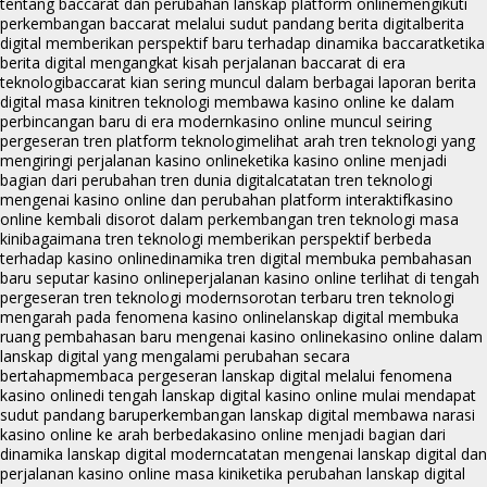
tentang baccarat dan perubahan lanskap platform online
mengikuti
perkembangan baccarat melalui sudut pandang berita digital
berita
digital memberikan perspektif baru terhadap dinamika baccarat
ketika
berita digital mengangkat kisah perjalanan baccarat di era
teknologi
baccarat kian sering muncul dalam berbagai laporan berita
digital masa kini
tren teknologi membawa kasino online ke dalam
perbincangan baru di era modern
kasino online muncul seiring
pergeseran tren platform teknologi
melihat arah tren teknologi yang
mengiringi perjalanan kasino online
ketika kasino online menjadi
bagian dari perubahan tren dunia digital
catatan tren teknologi
mengenai kasino online dan perubahan platform interaktif
kasino
online kembali disorot dalam perkembangan tren teknologi masa
kini
bagaimana tren teknologi memberikan perspektif berbeda
terhadap kasino online
dinamika tren digital membuka pembahasan
baru seputar kasino online
perjalanan kasino online terlihat di tengah
pergeseran tren teknologi modern
sorotan terbaru tren teknologi
mengarah pada fenomena kasino online
lanskap digital membuka
ruang pembahasan baru mengenai kasino online
kasino online dalam
lanskap digital yang mengalami perubahan secara
bertahap
membaca pergeseran lanskap digital melalui fenomena
kasino online
di tengah lanskap digital kasino online mulai mendapat
sudut pandang baru
perkembangan lanskap digital membawa narasi
kasino online ke arah berbeda
kasino online menjadi bagian dari
dinamika lanskap digital modern
catatan mengenai lanskap digital dan
perjalanan kasino online masa kini
ketika perubahan lanskap digital