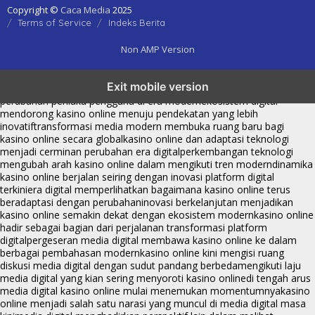
Copyright ©
Caca Media
2025
Terms of Service
Indeks Berita
Non AMP Version
kasino online menjadi bagian dari transformasi ekosistem digital
Exit mobile version
yang terus berkembang
perkembangan kasino online mencerminkan
perubahan perilaku pengguna di era modern
ekosistem digital
mendorong kasino online menuju pendekatan yang lebih
inovatif
transformasi media modern membuka ruang baru bagi
kasino online secara global
kasino online dan adaptasi teknologi
menjadi cerminan perubahan era digital
perkembangan teknologi
mengubah arah kasino online dalam mengikuti tren modern
dinamika
kasino online berjalan seiring dengan inovasi platform digital
terkini
era digital memperlihatkan bagaimana kasino online terus
beradaptasi dengan perubahan
inovasi berkelanjutan menjadikan
kasino online semakin dekat dengan ekosistem modern
kasino online
hadir sebagai bagian dari perjalanan transformasi platform
digital
pergeseran media digital membawa kasino online ke dalam
berbagai pembahasan modern
kasino online kini mengisi ruang
diskusi media digital dengan sudut pandang berbeda
mengikuti laju
media digital yang kian sering menyoroti kasino online
di tengah arus
media digital kasino online mulai menemukan momentumnya
kasino
online menjadi salah satu narasi yang muncul di media digital masa