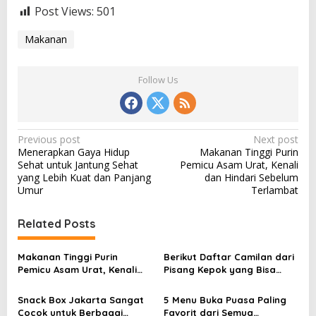
Post Views:
501
Makanan
Follow Us
P
Previous post
Next post
Menerapkan Gaya Hidup
Makanan Tinggi Purin
o
Sehat untuk Jantung Sehat
Pemicu Asam Urat, Kenali
s
yang Lebih Kuat dan Panjang
dan Hindari Sebelum
Umur
Terlambat
t
n
Related Posts
a
v
Makanan Tinggi Purin
Berikut Daftar Camilan dari
Pemicu Asam Urat, Kenali
Pisang Kepok yang Bisa
i
dan Hindari Sebelum
Anda Tiru
g
Terlambat
Snack Box Jakarta Sangat
5 Menu Buka Puasa Paling
Cocok untuk Berbagai
Favorit dari Semua