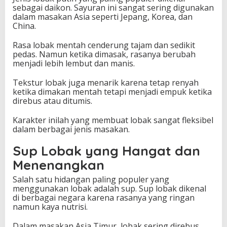
e
sebagai daikon. Sayuran ini sangat sering digunakan
l
dalam masakan Asia seperti Jepang, Korea, dan
e
China.
r
a
Rasa lobak mentah cenderung tajam dan sedikit
pedas. Namun ketika dimasak, rasanya berubah
menjadi lebih lembut dan manis.
Tekstur lobak juga menarik karena tetap renyah
ketika dimakan mentah tetapi menjadi empuk ketika
direbus atau ditumis.
Karakter inilah yang membuat lobak sangat fleksibel
dalam berbagai jenis masakan.
Sup Lobak yang Hangat dan
Menenangkan
Salah satu hidangan paling populer yang
menggunakan lobak adalah sup. Sup lobak dikenal
di berbagai negara karena rasanya yang ringan
namun kaya nutrisi.
Dalam masakan Asia Timur, lobak sering direbus