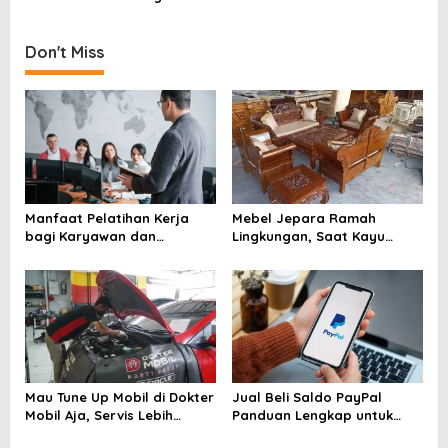
a
Acara
Kalangan, Kamu Juga?
t
Don't Miss
i
o
n
Manfaat Pelatihan Kerja
Mebel Jepara Ramah
bagi Karyawan dan
Lingkungan, Saat Kayu
Perusahaan yang Sering
Berkelanjutan Mengubah
Diremehkan
Wajah Industri Furnitur
Mau Tune Up Mobil di Dokter
Jual Beli Saldo PayPal
Mobil Aja, Servis Lebih
Panduan Lengkap untuk
Tenang dan Terarah
Pemula dan Pelaku Bisnis