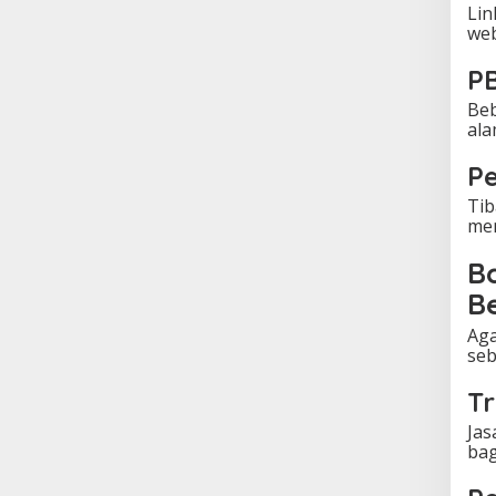
Lin
web
PB
Beb
ala
Pe
Tib
men
B
B
Aga
seb
T
Jas
bag