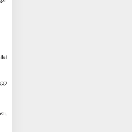
ilai
nggi
sli,