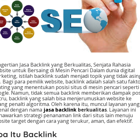
k
y
a
n
g
B
e
r
k
u
a
gertian Jasa Backlink yang Berkualitas, Senjata Rahasia
l
site untuk Bersaing di Mesin Pencari Dalam dunia digital
i
keting, istilah backlink sudah menjadi topik yang tidak asin
t
i. Bagi para pemilik website, backlink adalah salah satu fakt
a
ting yang menentukan posisi situs di mesin pencari seperti
s
gle. Namun, tidak semua backlink memberikan dampak posi
,
tru, backlink yang salah bisa menjerumuskan website ke
S
ang penalti algoritma. Oleh karena itu, muncul layanan yang
e
kenal dengan nama
jasa backlink
berkualitas
. Layanan ini
n
awarkan strategi penanaman link dari situs lain menuju
j
site target dengan cara yang terukur, aman, dan efektif.
a
t
a Itu Backlink
a
R