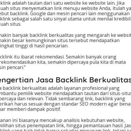
klink adalah tautan dari satu website ke website lain. Jika
a
uah situs menyematkan link menuju website Anda, itulah y
h
ebut backlink. Google dan mesin pencari lain menggunakan
a
klink sebagai salah satu sinyal utama untuk menilai kredibil
s
uah situs.
i
a
akin banyak backlink berkualitas yang mengarah ke websit
W
akin besar kemungkinan situs tersebut mendapatkan
e
ingkat tinggi di hasil pencarian.
b
s
cklink itu ibarat rekomendasi. Semakin banyak orang
i
ekomendasikan kita, semakin dipercaya pula kita di mata
t
in pencari.”
e
u
engertian Jasa Backlink Berkualita
n
t
a backlink berkualitas adalah layanan profesional yang
u
bantu pemilik website mendapatkan tautan dari situs-situ
k
percaya dan relevan. Tidak sembarang link, backlink yang
B
erikan harus sesuai dengan standar SEO modern agar bena
e
ar memberi dampak positif.
r
s
anan ini biasanya mencakup analisis kebutuhan website,
a
ilihan situs penempatan link, hingga pemantauan hasil. Ja
i
klink yang baik tidak hanya sekadar menanam link, tetapi j