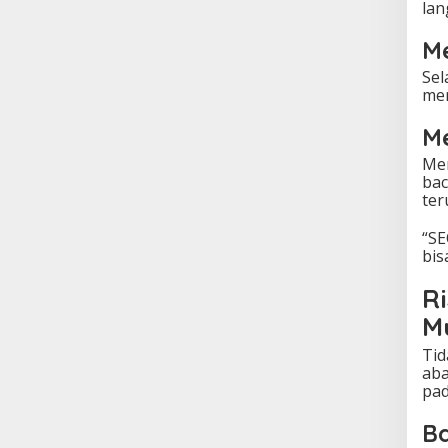
lan
M
Sel
mem
M
Mem
bac
teru
“SE
bis
R
M
Tid
aba
pa
Ba