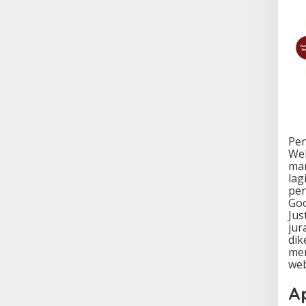
Pen
Web
mar
lag
pen
Goo
Jus
jur
di
men
web
Ap