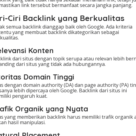
n
astikan link tersebut bermanfaat secara jangka panjang.
g
d
ri-Ciri Backlink yang Berkualitas
i
M
ak semua backlink dianggap baik oleh Google. Ada kriteria
e
tentu yang membuat backlink dikategorikan sebagai
s
kualitas.
i
n
levansi Konten
P
e
klink dari situs dengan topik serupa atau relevan lebih bern
n
anding dari situs yang tidak ada hubungannya.
c
a
oritas Domain Tinggi
r
i
us dengan domain authority (DA) dan page authority (PA) ti
sanya lebih dipercaya oleh Google. Backlink dari situs ini
iliki pengaruh kuat.
afik Organik yang Nyata
us yang memberikan backlink harus memiliki trafik organik a
an hasil manipulasi.
atural Placement