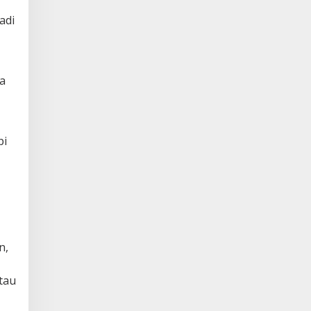
adi
a
pi
n,
tau