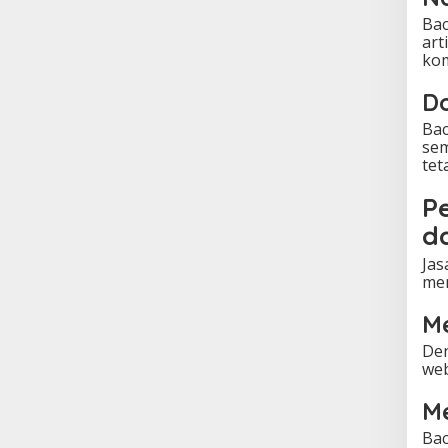
Bac
art
kom
Do
Bac
sem
tet
P
d
Jas
men
Me
Den
web
M
Bac