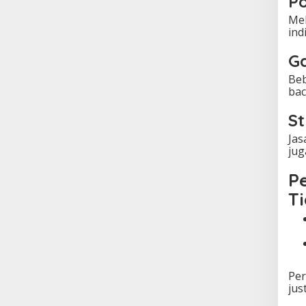
Po
Mel
ind
Ga
Beb
bac
St
Jas
jug
P
T
Per
jus