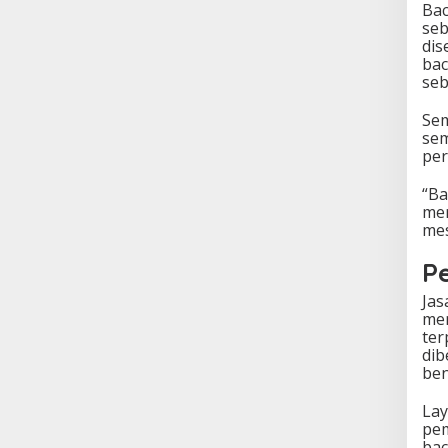
Bac
seb
dis
bac
seb
Sem
sem
per
“Ba
mer
mes
P
Jas
mem
ter
dib
ben
Lay
pem
bac