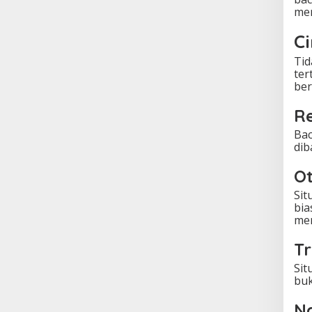
mem
Ci
Tid
ter
ber
Re
Bac
dib
Ot
Sit
bia
mem
Tr
Sit
buk
N