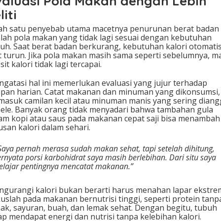
valuasi Pola Makan dengan Lebih
liti
ah satu penyebab utama macetnya penurunan berat badan
lah pola makan yang tidak lagi sesuai dengan kebutuhan
uh. Saat berat badan berkurang, kebutuhan kalori otomati
t turun. Jika pola makan masih sama seperti sebelumnya, m
isit kalori tidak lagi tercapai.
gatasi hal ini memerlukan evaluasi yang jujur terhadap
pan harian. Catat makanan dan minuman yang dikonsumsi,
masuk camilan kecil atau minuman manis yang sering dian
ele. Banyak orang tidak menyadari bahwa tambahan gula
am kopi atau saus pada makanan cepat saji bisa menambah
usan kalori dalam sehari.
Saya pernah merasa sudah makan sehat, tapi setelah dihitung,
ernyata porsi karbohidrat saya masih berlebihan. Dari situ saya
elajar pentingnya mencatat makanan.”
gurangi kalori bukan berarti harus menahan lapar ekstre
uslah pada makanan bernutrisi tinggi, seperti protein tanp
ak, sayuran, buah, dan lemak sehat. Dengan begitu, tubuh
ap mendapat energi dan nutrisi tanpa kelebihan kalori.