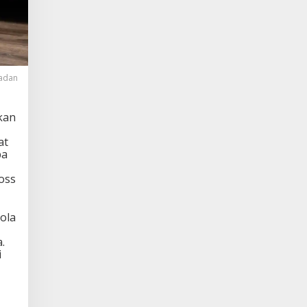
Badan
kan
at
pa
loss
ola
.
i