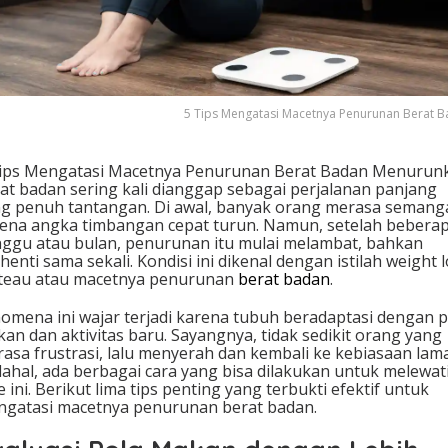
a
P
e
n
u
r
5 Tips Mengatasi Macetnya Penurunan Berat 
u
n
a
ips Mengatasi Macetnya Penurunan Berat Badan Menurun
n
at badan sering kali dianggap sebagai perjalanan panjang
B
g penuh tantangan. Di awal, banyak orang merasa semang
e
ena angka timbangan cepat turun. Namun, setelah bebera
r
ggu atau bulan, penurunan itu mulai melambat, bahkan
a
henti sama sekali. Kondisi ini dikenal dengan istilah weight 
t
teau atau macetnya penurunan
berat badan
.
B
a
omena ini wajar terjadi karena tubuh beradaptasi dengan p
d
an dan aktivitas baru. Sayangnya, tidak sedikit orang yang
a
asa frustrasi, lalu menyerah dan kembali ke kebiasaan lama
n
ahal, ada berbagai cara yang bisa dilakukan untuk melewat
e ini. Berikut lima tips penting yang terbukti efektif untuk
gatasi macetnya penurunan berat badan.