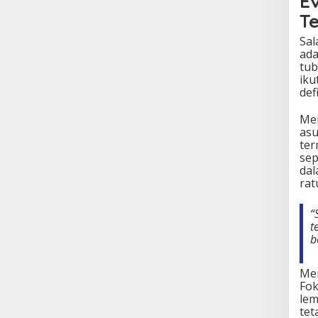
E
Te
Sal
ada
tub
iku
def
Men
asu
ter
sep
dal
rat
“
t
b
Men
Fok
lem
tet