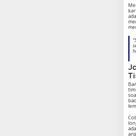
Men
kar
ada
men
me
“
s
h
J
T
Ban
tim
soa
bad
lem
Cob
lon
ada
ang