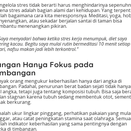
gelola stres tidak berarti harus menghindarinya sepenuhn
ena stres adalah bagian alami dari kehidupan. Yang terpent
lah bagaimana cara kita meresponsnya. Meditasi, yoga, hob
yenangkan, atau sekadar berjalan santai di taman bisa
mbantu menenangkan pikiran.
Saya menyadari bahwa ketika stres kerja menumpuk, diet saya
ering kacau. Begitu saya mulai rutin bermeditasi 10 menit setiap
ari, nafsu makan jadi lebih terkontrol.”
angan Hanya Fokus pada
imbangan
yak orang mengukur keberhasilan hanya dari angka di
bangan. Padahal, penurunan berat badan sejati tidak hanya
l angka, tetapi juga tentang komposisi tubuh. Bisa saja ber
an stagnan karena tubuh sedang membentuk otot, sement
ak berkurang.
alah ukur lingkar pinggang, perhatikan pakaian yang mula
ggar, atau catat peningkatan stamina saat olahraga. Semua 
lah indikator keberhasilan yang sama pentingnya dengan
ka di timbangan.