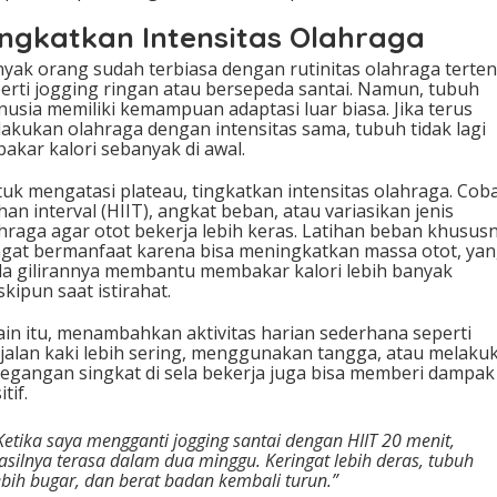
ingkatkan Intensitas Olahraga
yak orang sudah terbiasa dengan rutinitas olahraga terten
erti jogging ringan atau bersepeda santai. Namun, tubuh
usia memiliki kemampuan adaptasi luar biasa. Jika terus
akukan olahraga dengan intensitas sama, tubuh tidak lagi
bakar kalori sebanyak di awal.
uk mengatasi plateau, tingkatkan intensitas olahraga. Cob
ihan interval (HIIT), angkat beban, atau variasikan jenis
hraga agar otot bekerja lebih keras. Latihan beban khusus
gat bermanfaat karena bisa meningkatkan massa otot, ya
a gilirannya membantu membakar kalori lebih banyak
kipun saat istirahat.
ain itu, menambahkan aktivitas harian sederhana seperti
jalan kaki lebih sering, menggunakan tangga, atau melaku
egangan singkat di sela bekerja juga bisa memberi dampak
tif.
Ketika saya mengganti jogging santai dengan HIIT 20 menit,
asilnya terasa dalam dua minggu. Keringat lebih deras, tubuh
ebih bugar, dan berat badan kembali turun.”