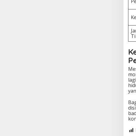
Pe
Ke
J
T
K
P
Mes
mom
lag
hid
yan
Bag
dis
bad
kon