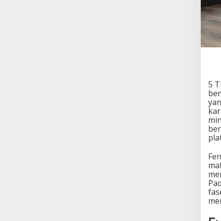
5 T
ber
yan
kar
min
ber
pla
Fen
mak
mer
Pad
fas
men