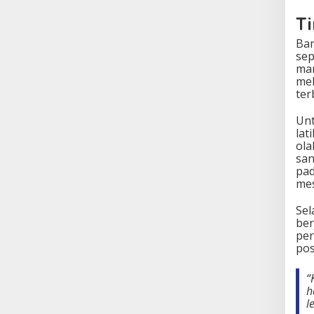
T
Ban
sep
man
mel
ter
Unt
lat
ola
san
pad
mes
Sel
ber
per
posi
“
h
l