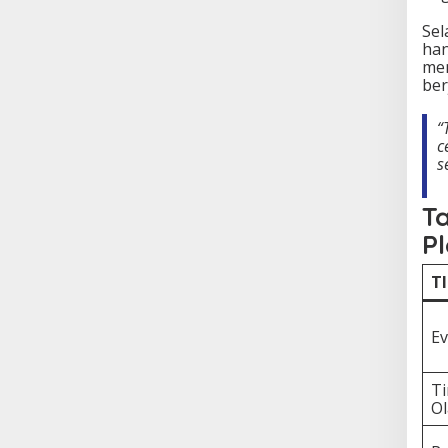
Sel
han
men
ber
“
c
s
T
P
T
Ev
Ti
O