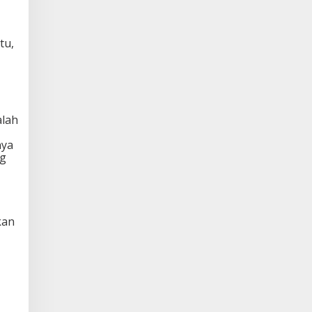
tu,
alah
nya
ng
kan