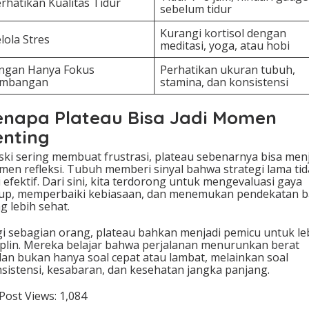
rhatikan Kualitas Tidur
sebelum tidur
Kurangi kortisol dengan
lola Stres
meditasi, yoga, atau hobi
angan Hanya Fokus
Perhatikan ukuran tubuh,
imbangan
stamina, dan konsistensi
enapa Plateau Bisa Jadi Momen
enting
ki sering membuat frustrasi, plateau sebenarnya bisa men
en refleksi. Tubuh memberi sinyal bahwa strategi lama ti
i efektif. Dari sini, kita terdorong untuk mengevaluasi gaya
up, memperbaiki kebiasaan, dan menemukan pendekatan b
g lebih sehat.
i sebagian orang, plateau bahkan menjadi pemicu untuk le
iplin. Mereka belajar bahwa perjalanan menurunkan berat
an bukan hanya soal cepat atau lambat, melainkan soal
sistensi, kesabaran, dan kesehatan jangka panjang.
Post Views:
1,084