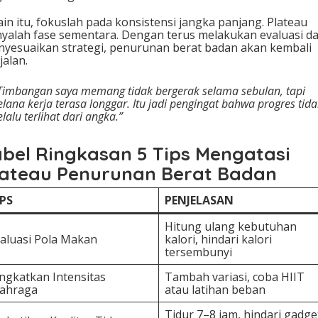
ain itu, fokuslah pada konsistensi jangka panjang. Plateau
yalah fase sementara. Dengan terus melakukan evaluasi d
yesuaikan strategi, penurunan berat badan akan kembali
jalan.
Timbangan saya memang tidak bergerak selama sebulan, tapi
elana kerja terasa longgar. Itu jadi pengingat bahwa progres tid
elalu terlihat dari angka.”
abel Ringkasan 5 Tips Mengatasi
lateau Penurunan Berat Badan
IPS
PENJELASAN
Hitung ulang kebutuhan
aluasi Pola Makan
kalori, hindari kalori
tersembunyi
ngkatkan Intensitas
Tambah variasi, coba HIIT
lahraga
atau latihan beban
Tidur 7–8 jam, hindari gadge