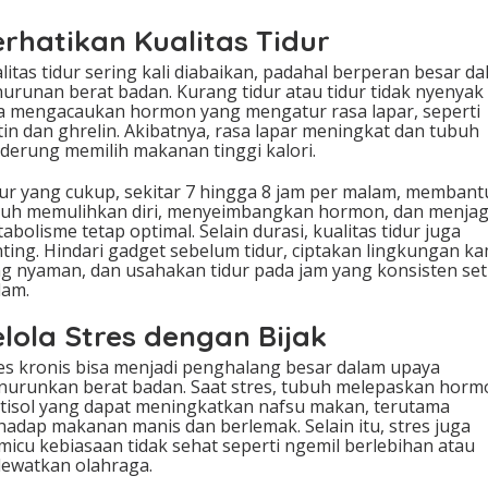
erhatikan Kualitas Tidur
litas tidur sering kali diabaikan, padahal berperan besar d
urunan berat badan. Kurang tidur atau tidur tidak nyenyak
a mengacaukan hormon yang mengatur rasa lapar, seperti
tin dan ghrelin. Akibatnya, rasa lapar meningkat dan tubuh
derung memilih makanan tinggi kalori.
ur yang cukup, sekitar 7 hingga 8 jam per malam, membant
uh memulihkan diri, menyeimbangkan hormon, dan menja
abolisme tetap optimal. Selain durasi, kualitas tidur juga
ting. Hindari gadget sebelum tidur, ciptakan lingkungan k
g nyaman, dan usahakan tidur pada jam yang konsisten set
lam.
elola Stres dengan Bijak
es kronis bisa menjadi penghalang besar dalam upaya
urunkan berat badan. Saat stres, tubuh melepaskan horm
tisol yang dapat meningkatkan nafsu makan, terutama
hadap makanan manis dan berlemak. Selain itu, stres juga
icu kebiasaan tidak sehat seperti ngemil berlebihan atau
ewatkan olahraga.