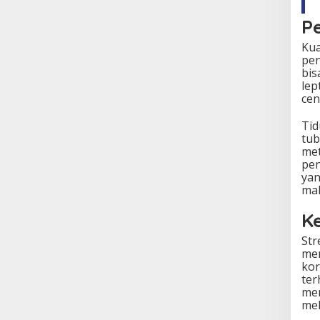
P
Kua
pen
bis
lep
cen
Tid
tub
met
pen
yan
ma
K
Str
men
kor
ter
mem
mel