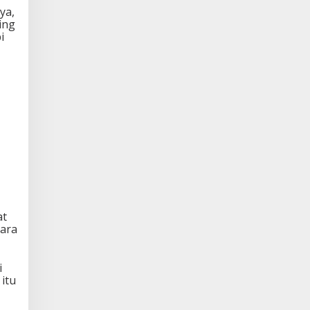
ya,
ing
i
at
ara
i
itu