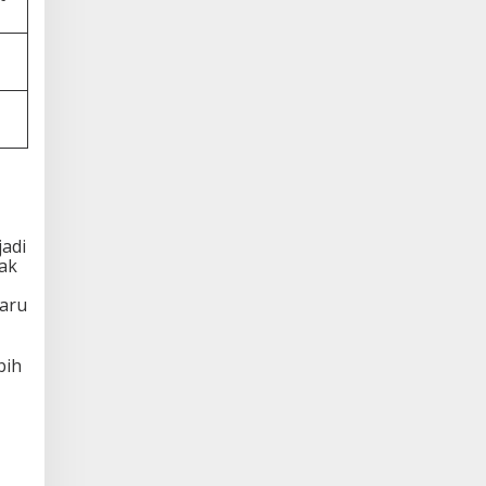
jadi
dak
aru
bih