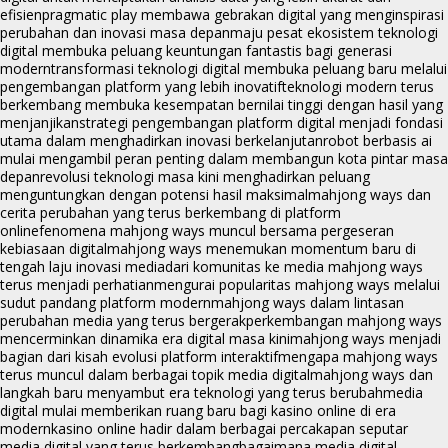
efisien
pragmatic play membawa gebrakan digital yang menginspirasi
perubahan dan inovasi masa depan
maju pesat ekosistem teknologi
digital membuka peluang keuntungan fantastis bagi generasi
modern
transformasi teknologi digital membuka peluang baru melalui
pengembangan platform yang lebih inovatif
teknologi modern terus
berkembang membuka kesempatan bernilai tinggi dengan hasil yang
menjanjikan
strategi pengembangan platform digital menjadi fondasi
utama dalam menghadirkan inovasi berkelanjutan
robot berbasis ai
mulai mengambil peran penting dalam membangun kota pintar masa
depan
revolusi teknologi masa kini menghadirkan peluang
menguntungkan dengan potensi hasil maksimal
mahjong ways dan
cerita perubahan yang terus berkembang di platform
online
fenomena mahjong ways muncul bersama pergeseran
kebiasaan digital
mahjong ways menemukan momentum baru di
tengah laju inovasi media
dari komunitas ke media mahjong ways
terus menjadi perhatian
mengurai popularitas mahjong ways melalui
sudut pandang platform modern
mahjong ways dalam lintasan
perubahan media yang terus bergerak
perkembangan mahjong ways
mencerminkan dinamika era digital masa kini
mahjong ways menjadi
bagian dari kisah evolusi platform interaktif
mengapa mahjong ways
terus muncul dalam berbagai topik media digital
mahjong ways dan
langkah baru menyambut era teknologi yang terus berubah
media
digital mulai memberikan ruang baru bagi kasino online di era
modern
kasino online hadir dalam berbagai percakapan seputar
media digital yang terus berkembang
bagaimana media digital