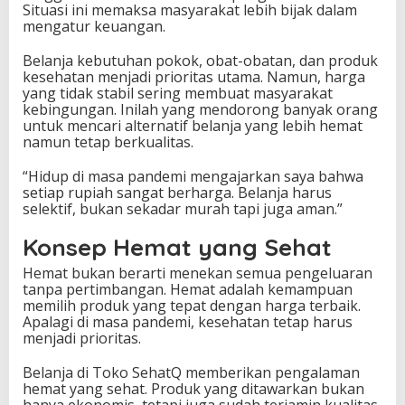
Situasi ini memaksa masyarakat lebih bijak dalam
T
mengatur keuangan.
o
k
Belanja kebutuhan pokok, obat-obatan, dan produk
o
kesehatan menjadi prioritas utama. Namun, harga
S
yang tidak stabil sering membuat masyarakat
e
kebingungan. Inilah yang mendorong banyak orang
h
untuk mencari alternatif belanja yang lebih hemat
a
namun tetap berkualitas.
t
Q
“Hidup di masa pandemi mengajarkan saya bahwa
setiap rupiah sangat berharga. Belanja harus
selektif, bukan sekadar murah tapi juga aman.”
Konsep Hemat yang Sehat
Hemat bukan berarti menekan semua pengeluaran
tanpa pertimbangan. Hemat adalah kemampuan
memilih produk yang tepat dengan harga terbaik.
Apalagi di masa pandemi, kesehatan tetap harus
menjadi prioritas.
Belanja di Toko SehatQ memberikan pengalaman
hemat yang sehat. Produk yang ditawarkan bukan
hanya ekonomis, tetapi juga sudah terjamin kualitas