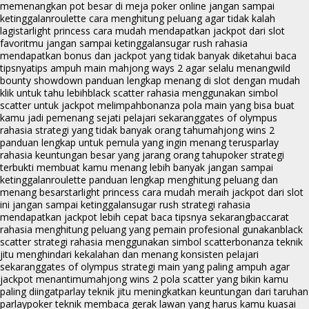
memenangkan pot besar di meja poker online jangan sampai
ketinggalan
roulette cara menghitung peluang agar tidak kalah
lagi
starlight princess cara mudah mendapatkan jackpot dari slot
favoritmu jangan sampai ketinggalan
sugar rush rahasia
mendapatkan bonus dan jackpot yang tidak banyak diketahui baca
tipsnya
tips ampuh main mahjong ways 2 agar selalu menang
wild
bounty showdown panduan lengkap menang di slot dengan mudah
klik untuk tahu lebih
black scatter rahasia menggunakan simbol
scatter untuk jackpot melimpah
bonanza pola main yang bisa buat
kamu jadi pemenang sejati pelajari sekarang
gates of olympus
rahasia strategi yang tidak banyak orang tahu
mahjong wins 2
panduan lengkap untuk pemula yang ingin menang terus
parlay
rahasia keuntungan besar yang jarang orang tahu
poker strategi
terbukti membuat kamu menang lebih banyak jangan sampai
ketinggalan
roulette panduan lengkap menghitung peluang dan
menang besar
starlight princess cara mudah meraih jackpot dari slot
ini jangan sampai ketinggalan
sugar rush strategi rahasia
mendapatkan jackpot lebih cepat baca tipsnya sekarang
baccarat
rahasia menghitung peluang yang pemain profesional gunakan
black
scatter strategi rahasia menggunakan simbol scatter
bonanza teknik
jitu menghindari kekalahan dan menang konsisten pelajari
sekarang
gates of olympus strategi main yang paling ampuh agar
jackpot menantimu
mahjong wins 2 pola scatter yang bikin kamu
paling diingat
parlay teknik jitu meningkatkan keuntungan dari taruhan
parlay
poker teknik membaca gerak lawan yang harus kamu kuasai