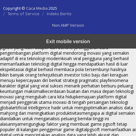
Copyright ©
Caca Media
2025
Terms of Service
Indeks Berita
Non AMP Version
transformasi digital pragmatic play menjadi inspirasi baru dalam
Exit mobile version
menghadirkan inovasi berkualitas
ai digital menjadi kunci analisis data
pgsoft yang lebih adaptif dan berkinerja tinggi
arah baru
pengembangan platform digital mendorong inovasi yang semakin
adaptif di era teknologi modern
kisah viral pengguna yang berhasil
memanfaatkan teknologi digital hingga mendapatkan hasil di luar
ekspektasi
ai digital berhasil membaca pola tersembunyi hasilnya
bikin banyak orang terkejut
kisah investor toko baju dari keraguan
menuju kepercayaan diri berkat strategi pragmatic play
fenomena
karakter digital yang viral sukses menarik perhatian berburu peluang
keuntungan maksimal
kecerdasan buatan dan masa depan teknologi
inovasi yang mengubah cara kita hidup
kemajuan platform digital
menjadi penggerak utama inovasi di tengah persaingan teknologi
global
artificial intelligence hadir untuk mengoptimalkan analisis data
mahjong dan meningkatkan produktivitas
mengapa ai digital semakin
diandalkan untuk menganalisis peluang bernilai tinggi ini
alasannya
mengungkap faktor yang membuat game pgsoft tetap
populer di kalangan penggemar game digital
pgsoft memanfaatkan ai
digital untuk menciptakan analisis data yang lebih akurat dan