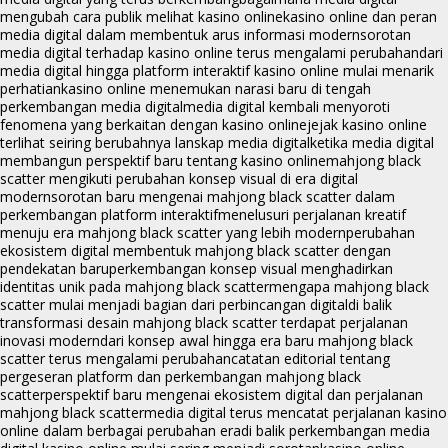
mengubah cara publik melihat kasino online
kasino online dan peran
media digital dalam membentuk arus informasi modern
sorotan
media digital terhadap kasino online terus mengalami perubahan
dari
media digital hingga platform interaktif kasino online mulai menarik
perhatian
kasino online menemukan narasi baru di tengah
perkembangan media digital
media digital kembali menyoroti
fenomena yang berkaitan dengan kasino online
jejak kasino online
terlihat seiring berubahnya lanskap media digital
ketika media digital
membangun perspektif baru tentang kasino online
mahjong black
scatter mengikuti perubahan konsep visual di era digital
modern
sorotan baru mengenai mahjong black scatter dalam
perkembangan platform interaktif
menelusuri perjalanan kreatif
menuju era mahjong black scatter yang lebih modern
perubahan
ekosistem digital membentuk mahjong black scatter dengan
pendekatan baru
perkembangan konsep visual menghadirkan
identitas unik pada mahjong black scatter
mengapa mahjong black
scatter mulai menjadi bagian dari perbincangan digital
di balik
transformasi desain mahjong black scatter terdapat perjalanan
inovasi modern
dari konsep awal hingga era baru mahjong black
scatter terus mengalami perubahan
catatan editorial tentang
pergeseran platform dan perkembangan mahjong black
scatter
perspektif baru mengenai ekosistem digital dan perjalanan
mahjong black scatter
media digital terus mencatat perjalanan kasino
online dalam berbagai perubahan era
di balik perkembangan media