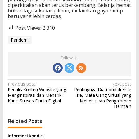
diperkirakan akan terus berkembang. Belanja hemat
bukan lagi sekadar pilihan, melainkan gaya hidup
baru yang lebih cerdas.
Post Views:
2,310
Pandemi
Follow Us
P
Previous post
Next post
Penulis Konten Website yang
Pentingnya Diamond di Free
o
Menginspirasi dan Menarik,
Fire, Mata Uang Virtual yang
s
Kunci Sukses Dunia Digital
Menentukan Pengalaman
Bermain
t
n
Related Posts
a
v
Informasi Kondisi