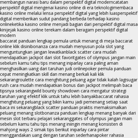
membangun narasi baru dalam perspektif digital modern
catatan
perspektif digital mengenai kasino online di era teknologi
membaca
kasino online melalui lensa perspektif digital yang lebih luas
perspektif
digital memberikan sudut pandang berbeda terhadap kasino
online
ketika kasino online menjadi bagian dari perspektif digital masa
kini
jejak kasino online terekam dalam beragam perspektif digital
modern
baccarat panduan lengkap pemula untuk menang di meja baccarat
online klik disini
bonanza cara mudah menyusun pola slot yang
menguntungkan jangan lewatkan
black scatter cara mudah
mendapatkan jackpot dari slot favorit
gates of olympus jangan main
sebelum kamu tahu tips menang ini
parlay cara paling aman
menghasilkan uang dari taruhan judi online
poker pemula panduan
cepat meningkatkan skill dan menang berkali kali klik
sekarang
roulette cara menghitung peluang agar tidak kalah lagi
sugar
rush cara mudah mendapatkan bonus dan jackpot melimpah baca
tipsnya sekarang
wild bounty showdown cara mengatur strategi
taruhan yang efektif klik untuk tahu lebih banyak
baccarat rahasia
menghitung peluang yang bikin kamu jadi pemenang setiap saat
baca ini sekarang
black scatter panduan praktis memaksimalkan
peluang menang slot
bonanza panduan lengkap menang banyak dari
mesin slot terbaru pelajari sekarang
gates of olympus jangan main
sebelum kamu tahu tips menang ini
ingin menang konsisten di
mahjong ways 2 simak tips berikut ini
parlay cara pintar
menggandakan uang dengan taruhan sederhana
poker rahasia