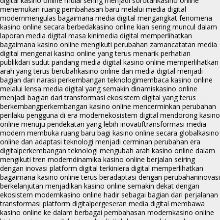
digital kasino online mulai sering menjadi sorotan
kasino online
menemukan ruang pembahasan baru melalui media digital
modern
mengulas bagaimana media digital mengangkat fenomena
kasino online secara berbeda
kasino online kian sering muncul dalam
laporan media digital masa kini
media digital memperlihatkan
bagaimana kasino online mengikuti perubahan zaman
catatan media
digital mengenai kasino online yang terus menarik perhatian
publik
dari sudut pandang media digital kasino online memperlihatkan
arah yang terus berubah
kasino online dan media digital menjadi
bagian dari narasi perkembangan teknologi
membaca kasino online
melalui lensa media digital yang semakin dinamis
kasino online
menjadi bagian dari transformasi ekosistem digital yang terus
berkembang
perkembangan kasino online mencerminkan perubahan
perilaku pengguna di era modern
ekosistem digital mendorong kasino
online menuju pendekatan yang lebih inovatif
transformasi media
modern membuka ruang baru bagi kasino online secara global
kasino
online dan adaptasi teknologi menjadi cerminan perubahan era
digital
perkembangan teknologi mengubah arah kasino online dalam
mengikuti tren modern
dinamika kasino online berjalan seiring
dengan inovasi platform digital terkini
era digital memperlihatkan
bagaimana kasino online terus beradaptasi dengan perubahan
inovasi
berkelanjutan menjadikan kasino online semakin dekat dengan
ekosistem modern
kasino online hadir sebagai bagian dari perjalanan
transformasi platform digital
pergeseran media digital membawa
kasino online ke dalam berbagai pembahasan modern
kasino online