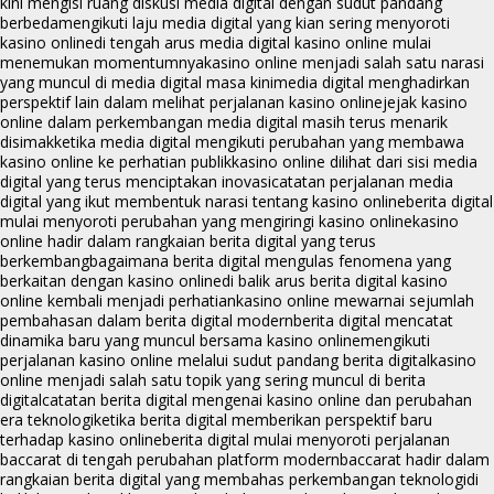
kini mengisi ruang diskusi media digital dengan sudut pandang
berbeda
mengikuti laju media digital yang kian sering menyoroti
kasino online
di tengah arus media digital kasino online mulai
menemukan momentumnya
kasino online menjadi salah satu narasi
yang muncul di media digital masa kini
media digital menghadirkan
perspektif lain dalam melihat perjalanan kasino online
jejak kasino
online dalam perkembangan media digital masih terus menarik
disimak
ketika media digital mengikuti perubahan yang membawa
kasino online ke perhatian publik
kasino online dilihat dari sisi media
digital yang terus menciptakan inovasi
catatan perjalanan media
digital yang ikut membentuk narasi tentang kasino online
berita digital
mulai menyoroti perubahan yang mengiringi kasino online
kasino
online hadir dalam rangkaian berita digital yang terus
berkembang
bagaimana berita digital mengulas fenomena yang
berkaitan dengan kasino online
di balik arus berita digital kasino
online kembali menjadi perhatian
kasino online mewarnai sejumlah
pembahasan dalam berita digital modern
berita digital mencatat
dinamika baru yang muncul bersama kasino online
mengikuti
perjalanan kasino online melalui sudut pandang berita digital
kasino
online menjadi salah satu topik yang sering muncul di berita
digital
catatan berita digital mengenai kasino online dan perubahan
era teknologi
ketika berita digital memberikan perspektif baru
terhadap kasino online
berita digital mulai menyoroti perjalanan
baccarat di tengah perubahan platform modern
baccarat hadir dalam
rangkaian berita digital yang membahas perkembangan teknologi
di