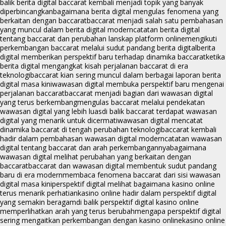
balik berita digital baccarat kembali menjadi topik yang banyak
diperbincangkan
bagaimana berita digital mengulas fenomena yang
berkaitan dengan baccarat
baccarat menjadi salah satu pembahasan
yang muncul dalam berita digital modern
catatan berita digital
tentang baccarat dan perubahan lanskap platform online
mengikuti
perkembangan baccarat melalui sudut pandang berita digital
berita
digital memberikan perspektif baru terhadap dinamika baccarat
ketika
berita digital mengangkat kisah perjalanan baccarat di era
teknologi
baccarat kian sering muncul dalam berbagai laporan berita
digital masa kini
wawasan digital membuka perspektif baru mengenai
perjalanan baccarat
baccarat menjadi bagian dari wawasan digital
yang terus berkembang
mengulas baccarat melalui pendekatan
wawasan digital yang lebih luas
di balik baccarat terdapat wawasan
digital yang menarik untuk dicermati
wawasan digital mencatat
dinamika baccarat di tengah perubahan teknologi
baccarat kembali
hadir dalam pembahasan wawasan digital modern
catatan wawasan
digital tentang baccarat dan arah perkembangannya
bagaimana
wawasan digital melihat perubahan yang berkaitan dengan
baccarat
baccarat dan wawasan digital membentuk sudut pandang
baru di era modern
membaca fenomena baccarat dari sisi wawasan
digital masa kini
perspektif digital melihat bagaimana kasino online
terus menarik perhatian
kasino online hadir dalam perspektif digital
yang semakin beragam
di balik perspektif digital kasino online
memperlihatkan arah yang terus berubah
mengapa perspektif digital
sering mengaitkan perkembangan dengan kasino online
kasino online