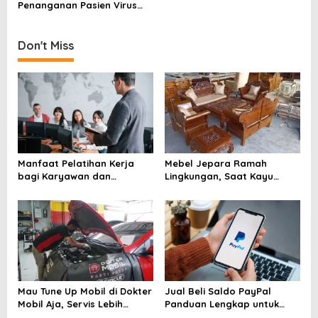
Penanganan Pasien Virus
i
Corona di Berbagai Rumah
g
Sakit Rujukan Pemerintah
Don't Miss
a
t
i
o
n
Manfaat Pelatihan Kerja
Mebel Jepara Ramah
bagi Karyawan dan
Lingkungan, Saat Kayu
Perusahaan yang Sering
Berkelanjutan Mengubah
Diremehkan
Wajah Industri Furnitur
Mau Tune Up Mobil di Dokter
Jual Beli Saldo PayPal
Mobil Aja, Servis Lebih
Panduan Lengkap untuk
Tenang dan Terarah
Pemula dan Pelaku Bisnis