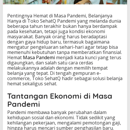
P
a
n
Pentingnya Hemat di Masa Pandemi, Belanjanya
d
Hanya di Toko SehatQ Pandemi yang melanda dunia
e
beberapa tahun terakhir bukan hanya berdampak
m
pada kesehatan, tetapi juga kondisi ekonomi
i
masyarakat. Banyak orang harus beradaptasi
,
dengan gaya hidup baru, termasuk bagaimana
B
mengatur pengeluaran sehari-hari agar tetap bisa
e
memenuhi kebutuhan tanpa memberatkan finansial.
l
Hemat
Masa Pandemi
menjadi kata kunci yang terus
a
digaungkan, dan salah satu cara cerdas
n
melakukannya adalah dengan memilih tempat
j
belanja yang tepat. Di tengah gempuran e-
a
commerce, Toko SehatQ hadir sebagai solusi belanja
n
hemat sekaligus sehat.
y
a
Tantangan Ekonomi di Masa
H
Pandemi
a
n
Pandemi membawa banyak perubahan dalam
y
kehidupan sosial dan ekonomi. Tidak sedikit yang
a
kehilangan pekerjaan, mengalami pemotongan gaji,
d
hingga harus mencari sumber penghasilan baru.
i