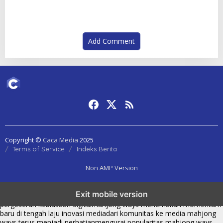
Add Comment
Copyright ©
Caca Media
2025
Terms of Service
Indeks Berita
Non AMP Version
mahjong ways dan cerita perubahan yang terus berkembang di
Exit mobile version
platform online
fenomena mahjong ways muncul bersama
pergeseran kebiasaan digital
mahjong ways menemukan momentum
baru di tengah laju inovasi media
dari komunitas ke media mahjong
ways terus menjadi perhatian
mengurai popularitas mahjong ways