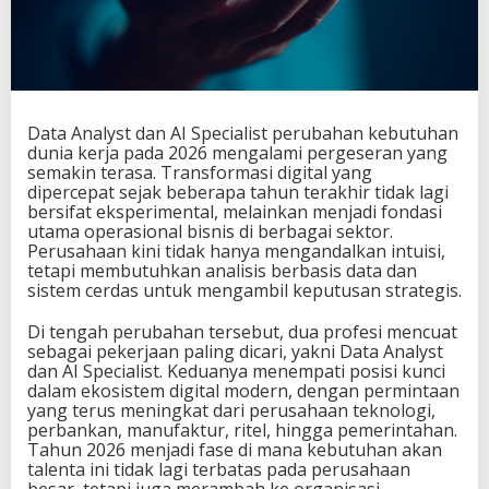
2
0
2
6
D
a
Data Analyst dan AI Specialist perubahan kebutuhan
t
dunia kerja pada 2026 mengalami pergeseran yang
a
semakin terasa. Transformasi digital yang
A
dipercepat sejak beberapa tahun terakhir tidak lagi
n
bersifat eksperimental, melainkan menjadi fondasi
a
utama operasional bisnis di berbagai sektor.
l
Perusahaan kini tidak hanya mengandalkan intuisi,
y
tetapi membutuhkan analisis berbasis data dan
s
sistem cerdas untuk mengambil keputusan strategis.
t
d
a
Di tengah perubahan tersebut, dua profesi mencuat
n
sebagai pekerjaan paling dicari, yakni Data Analyst
A
dan AI Specialist. Keduanya menempati posisi kunci
I
dalam ekosistem digital modern, dengan permintaan
S
yang terus meningkat dari perusahaan teknologi,
p
perbankan, manufaktur, ritel, hingga pemerintahan.
e
Tahun 2026 menjadi fase di mana kebutuhan akan
c
talenta ini tidak lagi terbatas pada perusahaan
i