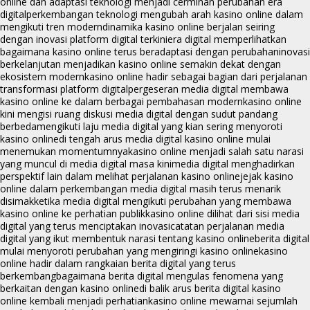
online dan adaptasi teknologi menjadi cerminan perubahan era
digital
perkembangan teknologi mengubah arah kasino online dalam
mengikuti tren modern
dinamika kasino online berjalan seiring
dengan inovasi platform digital terkini
era digital memperlihatkan
bagaimana kasino online terus beradaptasi dengan perubahan
inovasi
berkelanjutan menjadikan kasino online semakin dekat dengan
ekosistem modern
kasino online hadir sebagai bagian dari perjalanan
transformasi platform digital
pergeseran media digital membawa
kasino online ke dalam berbagai pembahasan modern
kasino online
kini mengisi ruang diskusi media digital dengan sudut pandang
berbeda
mengikuti laju media digital yang kian sering menyoroti
kasino online
di tengah arus media digital kasino online mulai
menemukan momentumnya
kasino online menjadi salah satu narasi
yang muncul di media digital masa kini
media digital menghadirkan
perspektif lain dalam melihat perjalanan kasino online
jejak kasino
online dalam perkembangan media digital masih terus menarik
disimak
ketika media digital mengikuti perubahan yang membawa
kasino online ke perhatian publik
kasino online dilihat dari sisi media
digital yang terus menciptakan inovasi
catatan perjalanan media
digital yang ikut membentuk narasi tentang kasino online
berita digital
mulai menyoroti perubahan yang mengiringi kasino online
kasino
online hadir dalam rangkaian berita digital yang terus
berkembang
bagaimana berita digital mengulas fenomena yang
berkaitan dengan kasino online
di balik arus berita digital kasino
online kembali menjadi perhatian
kasino online mewarnai sejumlah