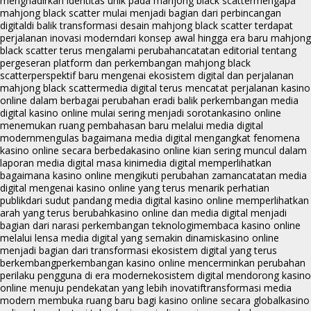
menghadirkan identitas unik pada mahjong black scatter
mengapa
mahjong black scatter mulai menjadi bagian dari perbincangan
digital
di balik transformasi desain mahjong black scatter terdapat
perjalanan inovasi modern
dari konsep awal hingga era baru mahjong
black scatter terus mengalami perubahan
catatan editorial tentang
pergeseran platform dan perkembangan mahjong black
scatter
perspektif baru mengenai ekosistem digital dan perjalanan
mahjong black scatter
media digital terus mencatat perjalanan kasino
online dalam berbagai perubahan era
di balik perkembangan media
digital kasino online mulai sering menjadi sorotan
kasino online
menemukan ruang pembahasan baru melalui media digital
modern
mengulas bagaimana media digital mengangkat fenomena
kasino online secara berbeda
kasino online kian sering muncul dalam
laporan media digital masa kini
media digital memperlihatkan
bagaimana kasino online mengikuti perubahan zaman
catatan media
digital mengenai kasino online yang terus menarik perhatian
publik
dari sudut pandang media digital kasino online memperlihatkan
arah yang terus berubah
kasino online dan media digital menjadi
bagian dari narasi perkembangan teknologi
membaca kasino online
melalui lensa media digital yang semakin dinamis
kasino online
menjadi bagian dari transformasi ekosistem digital yang terus
berkembang
perkembangan kasino online mencerminkan perubahan
perilaku pengguna di era modern
ekosistem digital mendorong kasino
online menuju pendekatan yang lebih inovatif
transformasi media
modern membuka ruang baru bagi kasino online secara global
kasino