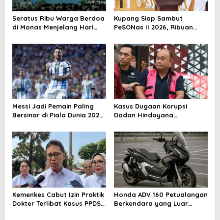
a
Seratus Ribu Warga Berdoa
Kupang Siap Sambut
t
di Monas Menjelang Hari
PeSONas II 2026, Ribuan
Kemerdekaan
Tamu Akan Hadir di NTT
i
o
n
Messi Jadi Pemain Paling
Kasus Dugaan Korupsi
Bersinar di Piala Dunia 2026,
Dadan Hindayana
Usia Hanya Angka
Mengguncang MBG,
Program Gizi Masuk Pusaran
Hukum
Kemenkes Cabut Izin Praktik
Honda ADV 160 Petualangan
Dokter Terlibat Kasus PPDS
Berkendara yang Luar
Undip
Biasa