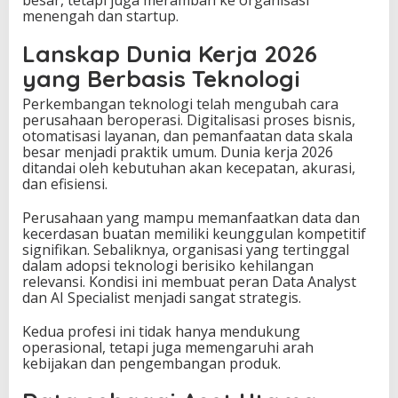
besar, tetapi juga merambah ke organisasi
a
menengah dan startup.
l
i
Lanskap Dunia Kerja 2026
s
yang Berbasis Teknologi
t
J
Perkembangan teknologi telah mengubah cara
a
perusahaan beroperasi. Digitalisasi proses bisnis,
d
otomatisasi layanan, dan pemanfaatan data skala
i
besar menjadi praktik umum. Dunia kerja 2026
P
ditandai oleh kebutuhan akan kecepatan, akurasi,
r
dan efisiensi.
i
m
Perusahaan yang mampu memanfaatkan data dan
a
kecerdasan buatan memiliki keunggulan kompetitif
d
signifikan. Sebaliknya, organisasi yang tertinggal
o
dalam adopsi teknologi berisiko kehilangan
n
relevansi. Kondisi ini membuat peran Data Analyst
a
dan AI Specialist menjadi sangat strategis.
D
u
Kedua profesi ini tidak hanya mendukung
n
operasional, tetapi juga memengaruhi arah
i
kebijakan dan pengembangan produk.
a
K