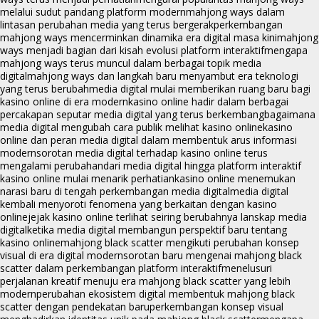
melalui sudut pandang platform modern
mahjong ways dalam
lintasan perubahan media yang terus bergerak
perkembangan
mahjong ways mencerminkan dinamika era digital masa kini
mahjong
ways menjadi bagian dari kisah evolusi platform interaktif
mengapa
mahjong ways terus muncul dalam berbagai topik media
digital
mahjong ways dan langkah baru menyambut era teknologi
yang terus berubah
media digital mulai memberikan ruang baru bagi
kasino online di era modern
kasino online hadir dalam berbagai
percakapan seputar media digital yang terus berkembang
bagaimana
media digital mengubah cara publik melihat kasino online
kasino
online dan peran media digital dalam membentuk arus informasi
modern
sorotan media digital terhadap kasino online terus
mengalami perubahan
dari media digital hingga platform interaktif
kasino online mulai menarik perhatian
kasino online menemukan
narasi baru di tengah perkembangan media digital
media digital
kembali menyoroti fenomena yang berkaitan dengan kasino
online
jejak kasino online terlihat seiring berubahnya lanskap media
digital
ketika media digital membangun perspektif baru tentang
kasino online
mahjong black scatter mengikuti perubahan konsep
visual di era digital modern
sorotan baru mengenai mahjong black
scatter dalam perkembangan platform interaktif
menelusuri
perjalanan kreatif menuju era mahjong black scatter yang lebih
modern
perubahan ekosistem digital membentuk mahjong black
scatter dengan pendekatan baru
perkembangan konsep visual