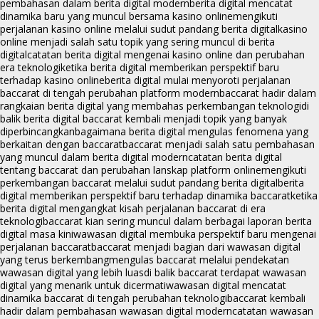
pembahasan dalam berita digital modern
berita digital mencatat
dinamika baru yang muncul bersama kasino online
mengikuti
perjalanan kasino online melalui sudut pandang berita digital
kasino
online menjadi salah satu topik yang sering muncul di berita
digital
catatan berita digital mengenai kasino online dan perubahan
era teknologi
ketika berita digital memberikan perspektif baru
terhadap kasino online
berita digital mulai menyoroti perjalanan
baccarat di tengah perubahan platform modern
baccarat hadir dalam
rangkaian berita digital yang membahas perkembangan teknologi
di
balik berita digital baccarat kembali menjadi topik yang banyak
diperbincangkan
bagaimana berita digital mengulas fenomena yang
berkaitan dengan baccarat
baccarat menjadi salah satu pembahasan
yang muncul dalam berita digital modern
catatan berita digital
tentang baccarat dan perubahan lanskap platform online
mengikuti
perkembangan baccarat melalui sudut pandang berita digital
berita
digital memberikan perspektif baru terhadap dinamika baccarat
ketika
berita digital mengangkat kisah perjalanan baccarat di era
teknologi
baccarat kian sering muncul dalam berbagai laporan berita
digital masa kini
wawasan digital membuka perspektif baru mengenai
perjalanan baccarat
baccarat menjadi bagian dari wawasan digital
yang terus berkembang
mengulas baccarat melalui pendekatan
wawasan digital yang lebih luas
di balik baccarat terdapat wawasan
digital yang menarik untuk dicermati
wawasan digital mencatat
dinamika baccarat di tengah perubahan teknologi
baccarat kembali
hadir dalam pembahasan wawasan digital modern
catatan wawasan