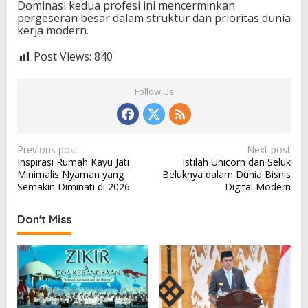
Dominasi kedua profesi ini mencerminkan
pergeseran besar dalam struktur dan prioritas dunia
kerja modern.
Post Views:
840
Follow Us
P
Previous post
Next post
Inspirasi Rumah Kayu Jati
Istilah Unicorn dan Seluk
o
Minimalis Nyaman yang
Beluknya dalam Dunia Bisnis
s
Semakin Diminati di 2026
Digital Modern
t
Don't Miss
n
a
v
i
g