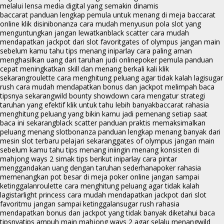
melalui lensa media digital yang semakin dinamis
baccarat panduan lengkap pemula untuk menang di meja baccarat
online klik disini
bonanza cara mudah menyusun pola slot yang
menguntungkan jangan lewatkan
black scatter cara mudah
mendapatkan jackpot dari slot favorit
gates of olympus jangan main
sebelum kamu tahu tips menang ini
parlay cara paling aman
menghasilkan uang dari taruhan judi online
poker pemula panduan
cepat meningkatkan skill dan menang berkali kali klik
sekarang
roulette cara menghitung peluang agar tidak kalah lagi
sugar
rush cara mudah mendapatkan bonus dan jackpot melimpah baca
tipsnya sekarang
wild bounty showdown cara mengatur strategi
taruhan yang efektif klik untuk tahu lebih banyak
baccarat rahasia
menghitung peluang yang bikin kamu jadi pemenang setiap saat
baca ini sekarang
black scatter panduan praktis memaksimalkan
peluang menang slot
bonanza panduan lengkap menang banyak dari
mesin slot terbaru pelajari sekarang
gates of olympus jangan main
sebelum kamu tahu tips menang ini
ingin menang konsisten di
mahjong ways 2 simak tips berikut ini
parlay cara pintar
menggandakan uang dengan taruhan sederhana
poker rahasia
memenangkan pot besar di meja poker online jangan sampai
ketinggalan
roulette cara menghitung peluang agar tidak kalah
lagi
starlight princess cara mudah mendapatkan jackpot dari slot
favoritmu jangan sampai ketinggalan
sugar rush rahasia
mendapatkan bonus dan jackpot yang tidak banyak diketahui baca
tipsnya
tips ampuh main mahjong ways 2 agar selalu menang
wild