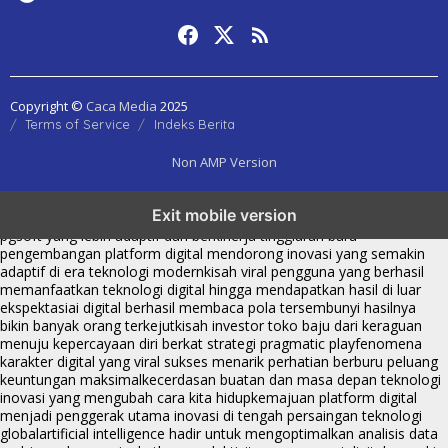
Copyright ©
Caca Media
2025
Terms of Service
Indeks Berita
Non AMP Version
transformasi digital pragmatic play menjadi inspirasi baru dalam
Exit mobile version
menghadirkan inovasi berkualitas
ai digital menjadi kunci analisis data
pgsoft yang lebih adaptif dan berkinerja tinggi
arah baru
pengembangan platform digital mendorong inovasi yang semakin
adaptif di era teknologi modern
kisah viral pengguna yang berhasil
memanfaatkan teknologi digital hingga mendapatkan hasil di luar
ekspektasi
ai digital berhasil membaca pola tersembunyi hasilnya
bikin banyak orang terkejut
kisah investor toko baju dari keraguan
menuju kepercayaan diri berkat strategi pragmatic play
fenomena
karakter digital yang viral sukses menarik perhatian berburu peluang
keuntungan maksimal
kecerdasan buatan dan masa depan teknologi
inovasi yang mengubah cara kita hidup
kemajuan platform digital
menjadi penggerak utama inovasi di tengah persaingan teknologi
global
artificial intelligence hadir untuk mengoptimalkan analisis data