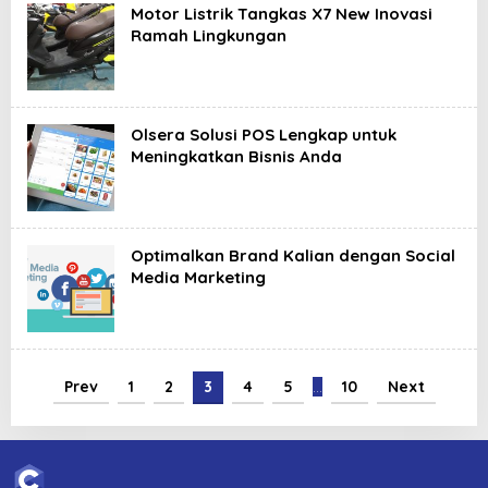
Motor Listrik Tangkas X7 New Inovasi
Ramah Lingkungan
Olsera Solusi POS Lengkap untuk
Meningkatkan Bisnis Anda
Optimalkan Brand Kalian dengan Social
Media Marketing
Prev
1
2
3
4
5
…
10
Next