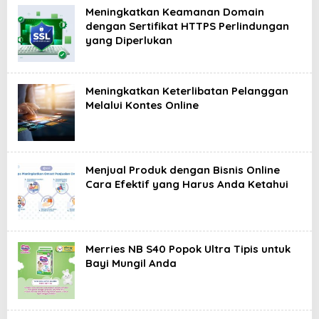
Meningkatkan Keamanan Domain
dengan Sertifikat HTTPS Perlindungan
yang Diperlukan
Meningkatkan Keterlibatan Pelanggan
Melalui Kontes Online
Menjual Produk dengan Bisnis Online
Cara Efektif yang Harus Anda Ketahui
Merries NB S40 Popok Ultra Tipis untuk
Bayi Mungil Anda